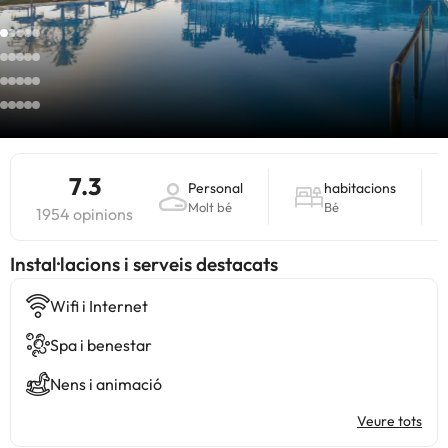
7.3
Personal
habitacions
Molt bé
Bé
1954 opinions
Instal·lacions i serveis destacats
Wifi i Internet
Spa i benestar
Nens i animació
Veure tots