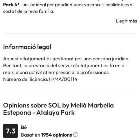
Park 4*
, un lloc ideal per gaudir d'unes vacances inoblidables al
costat de la teva família.
L'hotel compta amb recepció 24 hores, bar i restaurant, una
zona enjardinada, pàrquing exterior de pagament i una piscina
exterior
Les habitacions estan totalment equipades i disposen de
televisió, telèfon, caixa forta (de pagament) i bany complet amb
Informació legal
dutxa o banyera i assecador. A més, totes les habitacions tenen
balcó.
Aquest allotjament és gestionat per una persona jurídica.
Allotjat a l'hotel podràs gaudir de l'ambient mediterrani andalús
Per tant, la prestació del servei d'allotjament es fa en el
passejant pels carrers estrets i les cases de façana blanca. A 5km
marc d'una activitat empresarial o professional.
trobaràs
Puerto Banús
, on et recomanem passar una tarda de
Número de llicència: H/MA/00114
compres. A més, podràs gaudir de les meravelloses platges de la
Costa del Sol
, atès que la platja es troba a tan sols 1m de la
platja
Opinions sobre SOL by Meliá Marbella
Reserva ja les teves vacances a l'
Hotel Marbella Estepona
Estepona - Atalaya Park
Atalaya Park 4*
i gaudeix de les teves vacances a la Costa del
Sol!
Bé
7.3
Basat en
1954 opinions