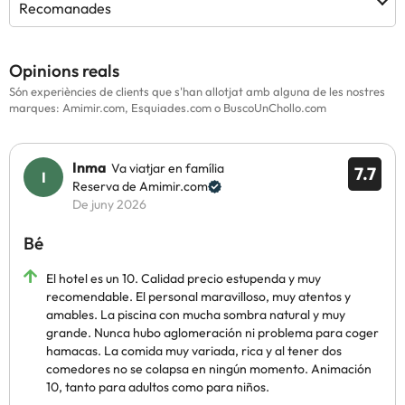
Recomanades
Opinions reals
Són experiències de clients que s'han allotjat amb alguna de les nostres
marques: Amimir.com, Esquiades.com o BuscoUnChollo.com
Inma
Va viatjar en família
7.7
Reserva de Amimir.com
De juny 2026
Bé
El hotel es un 10. Calidad precio estupenda y muy
recomendable. El personal maravilloso, muy atentos y
amables. La piscina con mucha sombra natural y muy
grande. Nunca hubo aglomeración ni problema para coger
hamacas. La comida muy variada, rica y al tener dos
comedores no se colapsa en ningún momento. Animación
10, tanto para adultos como para niños.