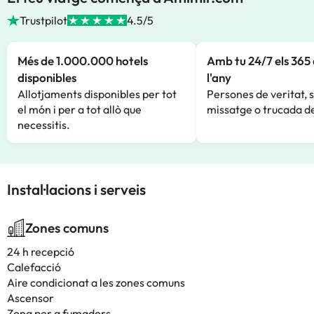
Trustpilot
4.5/5
Més de 1.000.000 hotels
Amb tu 24/7 els 365 
disponibles
l'any
Allotjaments disponibles per tot
Persones de veritat, 
el món i per a tot allò que
missatge o trucada de
necessitis.
Instal·lacions i serveis
Zones comuns
24 h recepció
Calefacció
Aire condicionat a les zones comuns
Ascensor
Zona per a fumadors