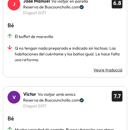
Jose Manuel
Va viatjar en parella
6.8
Reserva de Buscounchollo.com
D’agost 2017
Bé
Él buffet de maravilla
Q no tengan nada preparado e indicado sin lactosa. Las
habitaciones del cuéntame y los baños igual. Le hace falta
una reforma.
Veure traducció
Víctor
Va viatjar amb amics
7.7
Reserva de Buscounchollo.com
D’agost 2017
Bé
Mucha variedad de comida. Buena ubicación con playa