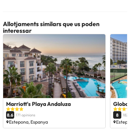
Allotjaments similars que us poden
interessar
Marriott's Playa Andaluza
Global
8.6
8
171 opinions
1828
Estepona, Espanya
Estepo