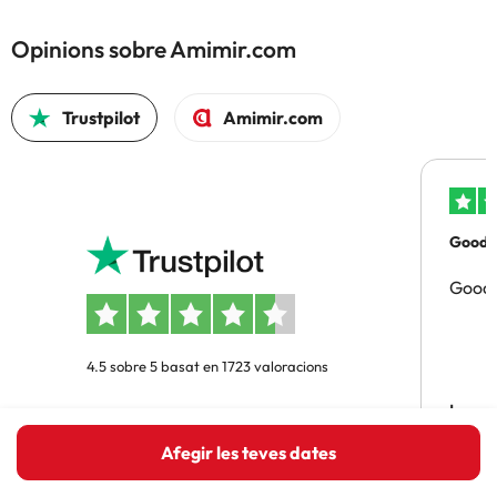
Opinions sobre Amimir.com
Trustpilot
Amimir.com
Good p
Good 
4.5 sobre 5 basat en 1723 valoracions
Lourd
Afegir les teves dates