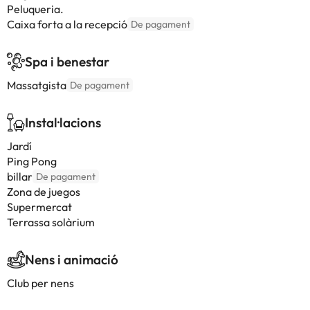
Peluqueria.
Caixa forta a la recepció
De pagament
Spa i benestar
Massatgista
De pagament
Instal·lacions
Jardí
Ping Pong
billar
De pagament
Zona de juegos
Supermercat
Terrassa solàrium
Nens i animació
Club per nens