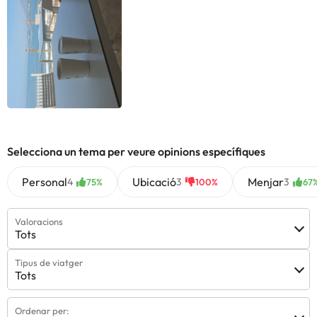
Selecciona un tema per veure opinions específiques
Personal
Ubicació
Menjar
4
3
3
75%
100%
67
Valoracions
Tots
Tipus de viatger
Tots
Ordenar per: