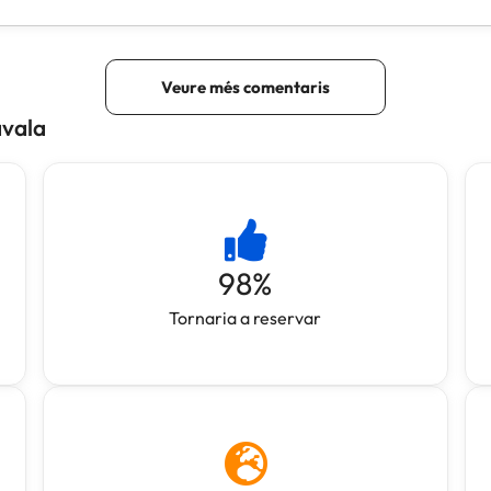
avala
98
%
Tornaria a reservar