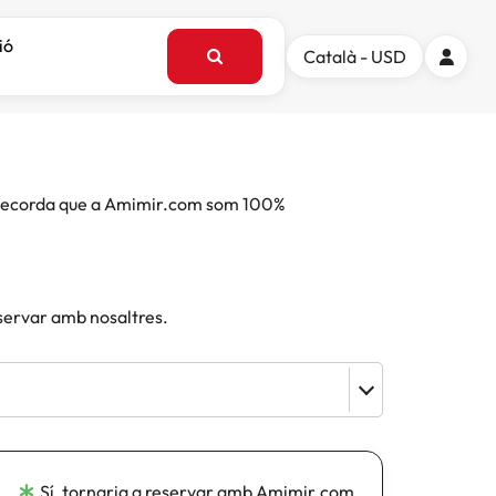
ió
Català - USD
e. Recorda que a Amimir.com som 100%
eservar amb nosaltres.