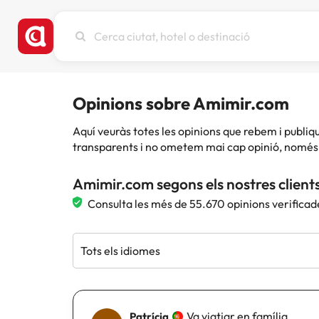
Cerca
ciutat,
hotel
o
destinació
Opinions sobre Amimir.com
Aquí veuràs totes les opinions que rebem i publ
transparents i no ometem mai cap opinió, només 
Amimir.com segons els nostres client
Consulta les més de 55.670 opinions verificad