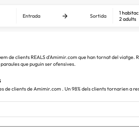
1 habitac
Entrada
Sortida
2 adults
iquem de clients REALS d'Amimir.com que han tornat del viatg
paraules que puguin ser ofensives.
s
es de clients de Amimir.com . Un 98% dels clients tornarien a r