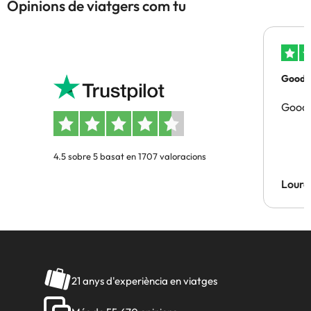
Opinions de viatgers com tu
Good p
Good 
4.5 sobre 5 basat en 1707 valoracions
Lourd
21 anys d'experiència en viatges