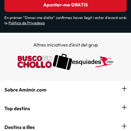
Apuntar-me GRATIS
En prémer “Donar-me d'alta” confirmes haver llegit i estar d'acord amb
la
Política de Privadesa
Altres iniciatives d'èxit del grup
Sobre Amimir.com
¿Qui som?
Top destins
La nostra newsletter
Hotels a Salou
Destins a illes
Opinions