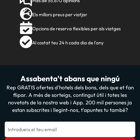
Més de 55.670 opinions
Els millors preus per viatjar
Opcions de reserva flexibles per als viatges
Al costat teu 24 h cada dia de l'any
Assabenta't abans que ningú
Rep GRATIS ofertes d'hotels dels bons, dels que et fan
flipar. A més de sorteigs, contingut útil i totes les
novetats de la nostra web i App. 200 mil persones ja
estan subscrites i llegint-nos, t'apuntes tu també?
Introdueix el teu email