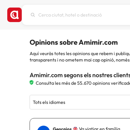
Cerca
ciutat,
hotel
o
destinació
Opinions sobre Amimir.com
Aquí veuràs totes les opinions que rebem i publ
transparents i no ometem mai cap opinió, només 
Amimir.com segons els nostres client
Consulta les més de 55.670 opinions verificad