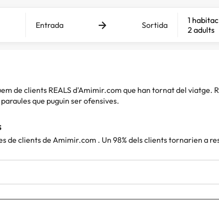
1 habitac
Entrada
Sortida
2 adults
iquem de clients REALS d'Amimir.com que han tornat del viatg
paraules que puguin ser ofensives.
s
es de clients de Amimir.com . Un 98% dels clients tornarien a r