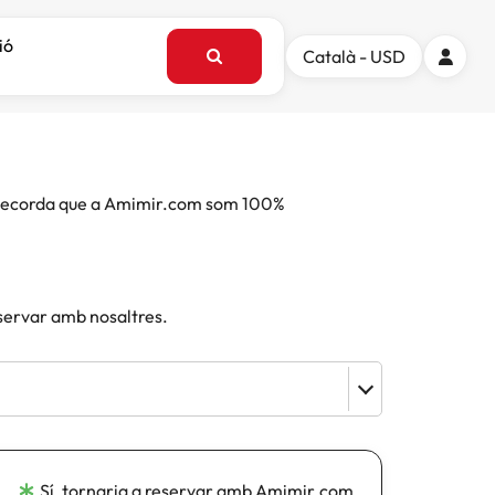
ió
Català - USD
e. Recorda que a Amimir.com som 100%
eservar amb nosaltres.