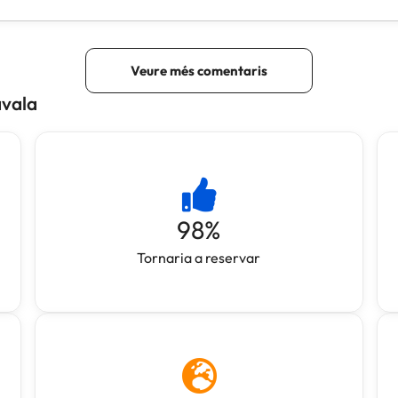
avala
98
%
Tornaria a reservar