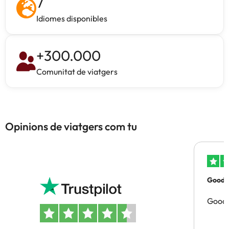
7
Idiomes disponibles
+
300.000
Comunitat de viatgers
Opinions de viatgers com tu
Good p
Good 