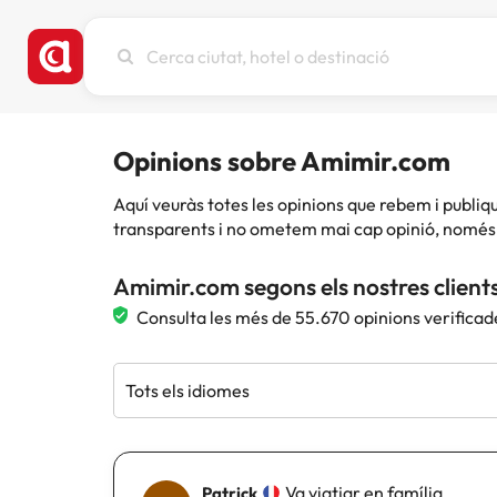
Cerca
ciutat,
hotel
o
destinació
Opinions sobre Amimir.com
Aquí veuràs totes les opinions que rebem i publ
transparents i no ometem mai cap opinió, només 
Amimir.com segons els nostres client
Consulta les més de 55.670 opinions verificad