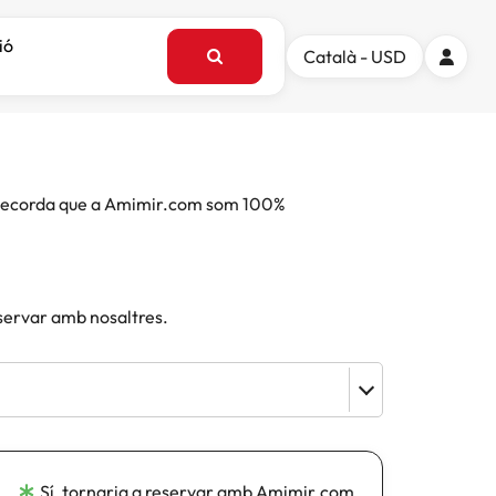
ió
Català - USD
e. Recorda que a Amimir.com som 100%
eservar amb nosaltres.