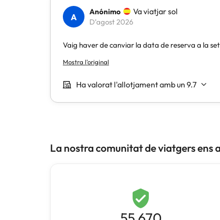
La nostra comunitat de viatgers ens 
55.670