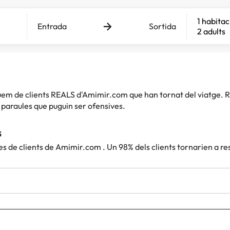
1 habitac
Entrada
Sortida
2 adults
iquem de clients REALS d'Amimir.com que han tornat del viatg
paraules que puguin ser ofensives.
s
es de clients de Amimir.com . Un 98% dels clients tornarien a r