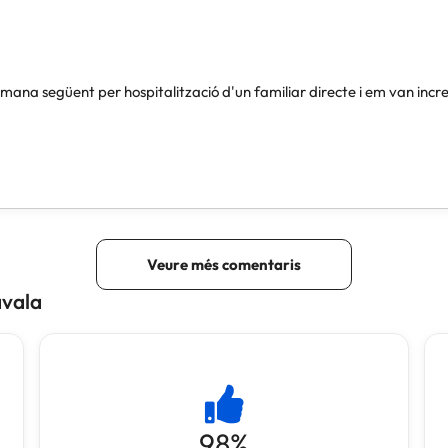
avala
98
%