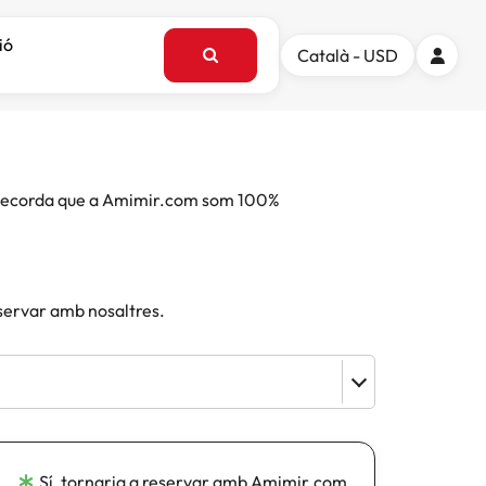
ió
Català - USD
e. Recorda que a Amimir.com som 100%
eservar amb nosaltres.