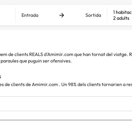
1 habitac
Entrada
Sortida
2 adults
iquem de clients REALS d'Amimir.com que han tornat del viatg
paraules que puguin ser ofensives.
s
es de clients de Amimir.com . Un 98% dels clients tornarien a r