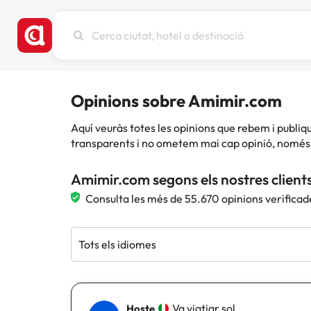
Cerca
ciutat,
hotel
o
destinació
Opinions sobre Amimir.com
Aquí veuràs totes les opinions que rebem i publ
transparents i no ometem mai cap opinió, només 
Amimir.com segons els nostres client
Consulta les més de 55.670 opinions verificad