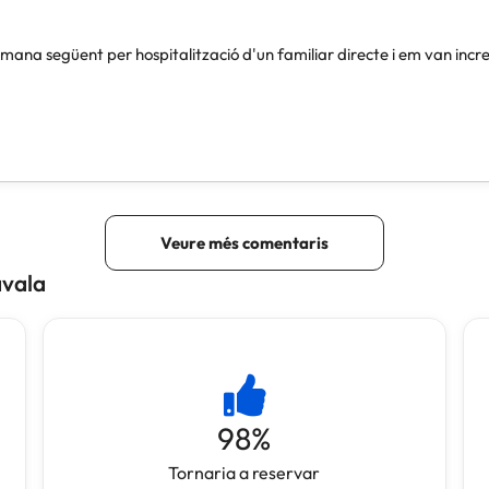
avala
98
%
Tornaria a reservar