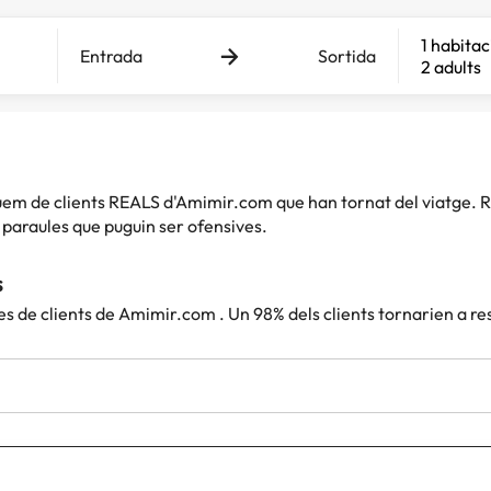
1 habitac
Entrada
Sortida
2 adults
iquem de clients REALS d'Amimir.com que han tornat del viatg
paraules que puguin ser ofensives.
s
es de clients de Amimir.com . Un 98% dels clients tornarien a r