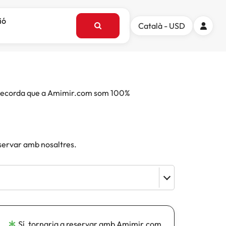
ió
Català - USD
e. Recorda que a Amimir.com som 100%
eservar amb nosaltres.