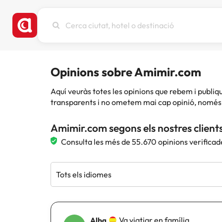
Cerca
ciutat,
hotel
o
destinació
Opinions sobre Amimir.com
Aquí veuràs totes les opinions que rebem i publ
transparents i no ometem mai cap opinió, només 
Amimir.com segons els nostres client
Consulta les més de 55.670 opinions verificad