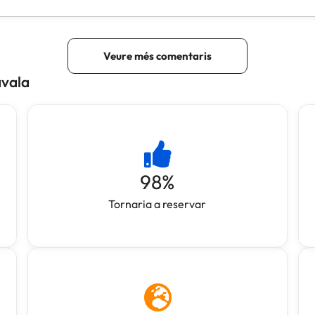
avala
98
%
Tornaria a reservar