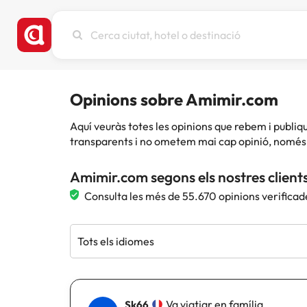
Cerca
ciutat,
hotel
o
destinació
Opinions sobre Amimir.com
Aquí veuràs totes les opinions que rebem i publ
transparents i no ometem mai cap opinió, només 
Amimir.com segons els nostres client
Consulta les més de 55.670 opinions verificad