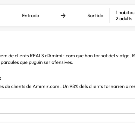
1 habitac
Entrada
Sortida
2 adults
iquem de clients REALS d'Amimir.com que han tornat del viatg
paraules que puguin ser ofensives.
s
es de clients de Amimir.com . Un 98% dels clients tornarien a r