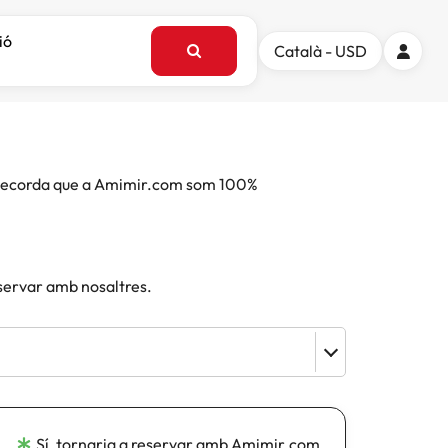
ió
Català - USD
e. Recorda que a Amimir.com som 100%
eservar amb nosaltres.