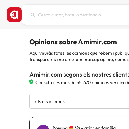
Cerca
ciutat,
hotel
o
destinació
Opinions sobre Amimir.com
Aquí veuràs totes les opinions que rebem i publ
transparents i no ometem mai cap opinió, només 
Amimir.com segons els nostres client
Consulta les més de 55.670 opinions verificad