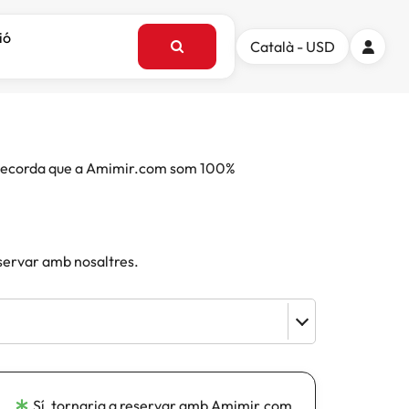
ió
Català - USD
e. Recorda que a Amimir.com som 100%
eservar amb nosaltres.