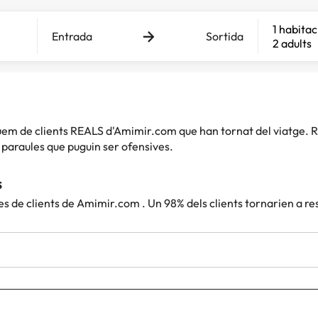
1 habitac
Entrada
Sortida
2 adults
iquem de clients REALS d'Amimir.com que han tornat del viatg
paraules que puguin ser ofensives.
s
es de clients de Amimir.com . Un 98% dels clients tornarien a r