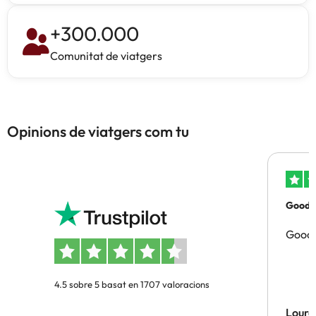
+
300.000
Comunitat de viatgers
Opinions de viatgers com tu
Good p
Good 
4.5 sobre 5 basat en 1707 valoracions
Lourd