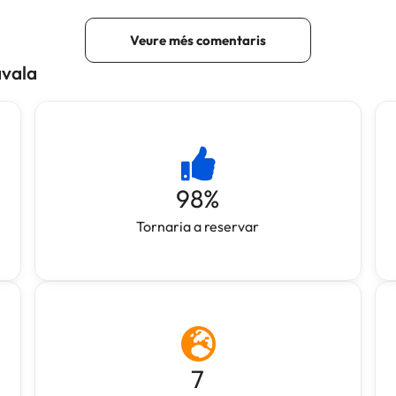
avala
98
%
Tornaria a reservar
7