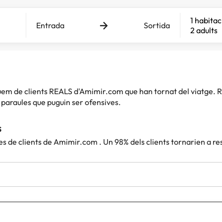
1 habitac
Entrada
Sortida
2 adults
iquem de clients REALS d'Amimir.com que han tornat del viatg
paraules que puguin ser ofensives.
s
es de clients de Amimir.com . Un 98% dels clients tornarien a r