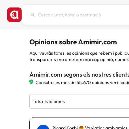
Cerca
ciutat,
hotel
o
destinació
Opinions sobre Amimir.com
Aquí veuràs totes les opinions que rebem i publ
transparents i no ometem mai cap opinió, només 
Amimir.com segons els nostres client
Consulta les més de 55.670 opinions verificad