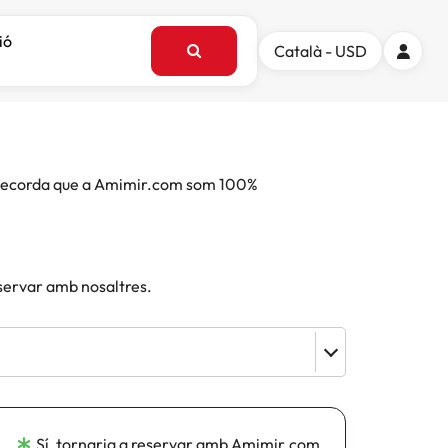
ió
Català - USD
e. Recorda que a Amimir.com som 100%
eservar amb nosaltres.