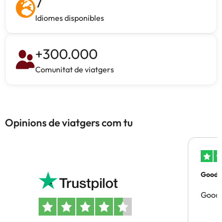
7
Idiomes disponibles
+
300.000
Comunitat de viatgers
Opinions de viatgers com tu
Good p
Good 