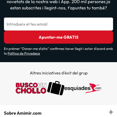
novetats de la nostra web i App. 200 mil persones ja
estan subscrites i llegint-nos, t'apuntes tu també?
Introdueix el teu email
Apuntar-me GRATIS
En prémer “Donar-me d'alta” confirmes haver llegit i estar d'acord amb
la
Política de Privadesa
Altres iniciatives d'èxit del grup
Sobre Amimir.com