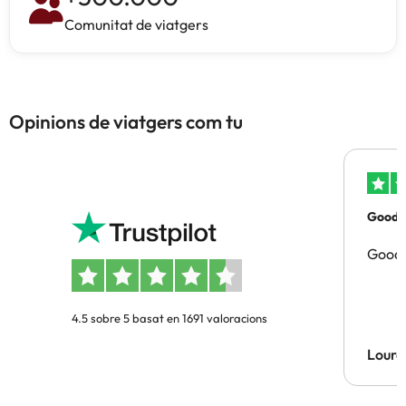
Comunitat de viatgers
Opinions de viatgers com tu
Good p
Good 
4.5 sobre 5 basat en 1691 valoracions
Lourd