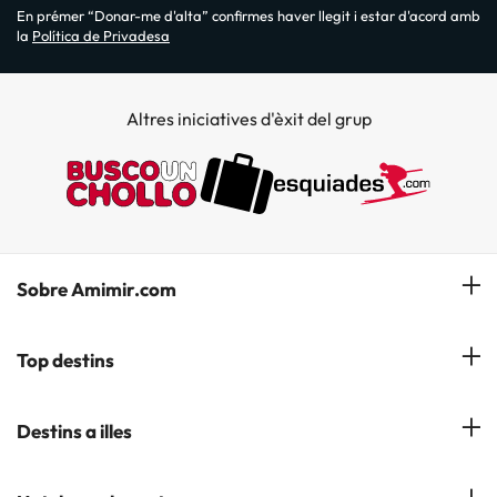
En prémer “Donar-me d'alta” confirmes haver llegit i estar d'acord amb
la
Política de Privadesa
Altres iniciatives d'èxit del grup
Sobre Amimir.com
¿Qui som?
Top destins
La nostra newsletter
Hotels a Salou
Destins a illes
Opinions
Hotels a Lloret de Mar
El nostre blog
Hotels a les Illes Balears