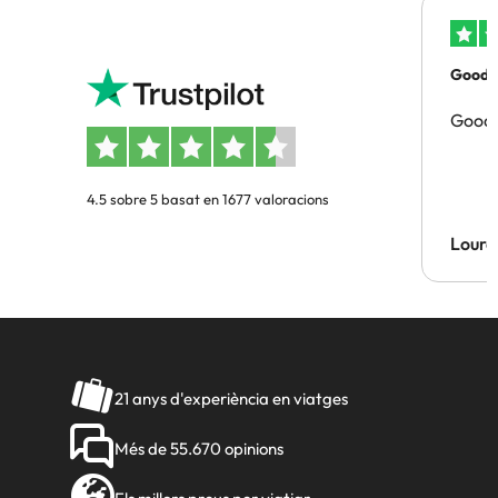
Good p
Good 
4.5 sobre 5 basat en 1677 valoracions
Lourd
21 anys d'experiència en viatges
Més de 55.670 opinions