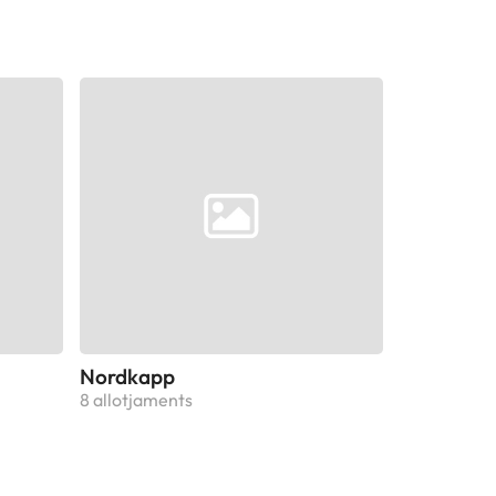
Nordkapp
8 allotjaments