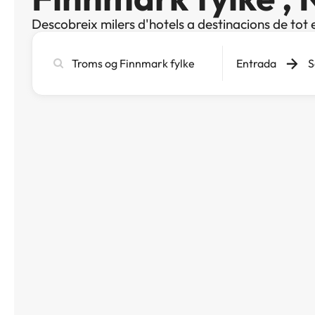
Descobreix milers d'hotels a destinacions de tot 
Cerca
Entrada
S
ciutat,
hotel
o
destinació