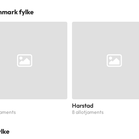
nmark fylke
Harstad
tjaments
8 allotjaments
ylke