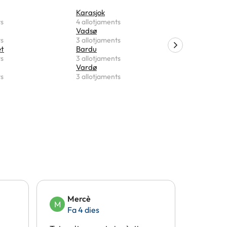
Karasjok
Skjervøy
ts
4 allotjaments
3 allotjam
Vadsø
Russenes
ts
3 allotjaments
3 allotjam
t
Bardu
Oteren
ts
3 allotjaments
3 allotjam
Vardø
Nord-Len
ts
3 allotjaments
3 allotjam
Mercè
Eli
M
E
Fa 4 dies
Fa 