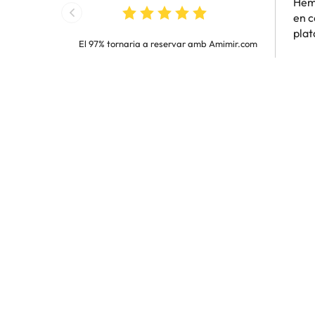
Hem 
en c
pla
El 97% tornaria a reservar amb Amimir.com
Rep GRATIS ofertes d'hotels dels bons, dels
Introdueix el teu email
En prémer