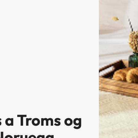
s a Troms og
 Noruega