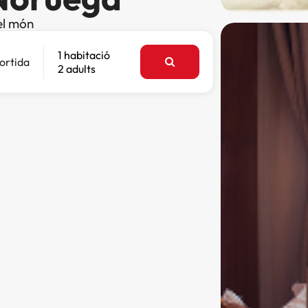
el món
1 habitació
ortida
2 adults