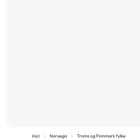
Inici
Noruega
Troms og Finnmark fylke