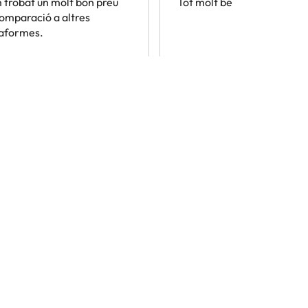
trobat un molt bon preu
Tot molt bé
omparació a altres
taformes.
Assabenta't abans que ningú
 que et fan flipar. A més de sorteigs, contingut útil i totes 
persones ja estan subscrites i llegint-nos, t'apuntes tu també
A
 “Donar-me d'alta” confirmes haver llegit i estar d'acord amb la
Política de
Altres iniciatives d'èxit del grup