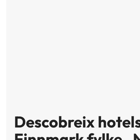
Descobreix hotel
Finnmark fylke ,