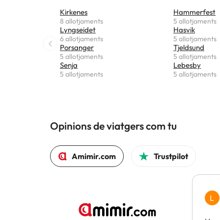
Kirkenes
Hammerfest
8 allotjaments
5 allotjaments
Lyngseidet
Hasvik
6 allotjaments
5 allotjaments
Porsanger
Tjeldsund
5 allotjaments
5 allotjaments
Senja
Lebesby
5 allotjaments
5 allotjaments
Opinions de viatgers com tu
Amimir.com
Trustpilot
L