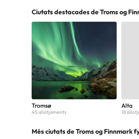
Ciutats destacades de Troms og Fin
Tromsø
Alta
45 allotjaments
18 allo
Més ciutats de Troms og Finnmark f