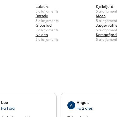
Lakselv
Kjøllefjord
5 allotjaments
5 allotjamen
Børselv
Moen
5 allotjaments
5 allotjamen
Gibostad
Jægervatne
5 allotjaments
5 allotjamen
Neiden
Komagfjord
5 allotjaments
5 allotjamen
Lou
Angels
A
Fa 1 dia
Fa 2 dies