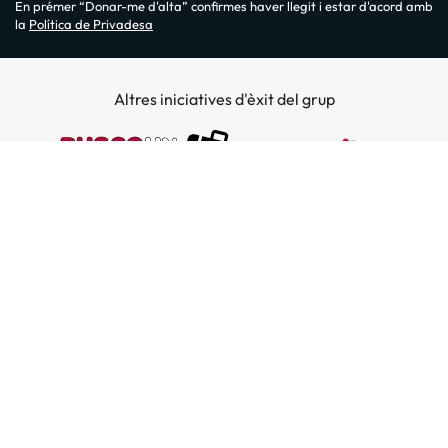
En prémer “Donar-me d'alta” confirmes haver llegit i estar d'acord amb
la
Política de Privadesa
Altres iniciatives d'èxit del grup
Sobre Amimir.com
¿Qui som?
Top destins
La nostra newsletter
Hotels a Salou
Destins a illes
Opinions
Hotels a Lloret de Mar
El nostre blog
Hotels a les Illes Balears
Hoteles en la costa