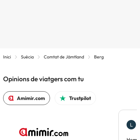
Inici
Suècia
Comtat de Jämtland
Berg
Opinions de viatgers com tu
Amimir.com
Trustpilot
L
F
Hem t