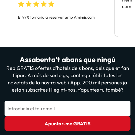
compa
El 97% tornaria a reservar amb Amimir.com
Assabenta't abans que ningú
Rep GRATIS ofertes d'hotels dels bons, dels que et fan
flipar. A més de sorteigs, contingut útil i totes les
novetats de la nostra web i App. 200 mil persones ja
estan subscrites i llegint-nos, t'apuntes tu també?
Introdueix el teu email
Apuntar-me GRATIS