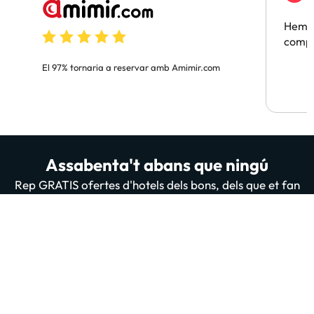
F
Hem t
compa
El 97% tornaria a reservar amb Amimir.com
Assabenta't abans que ningú
Rep GRATIS ofertes d'hotels dels bons, dels que et fan
flipar. A més de sorteigs, contingut útil i totes les
novetats de la nostra web i App. 200 mil persones ja
estan subscrites i llegint-nos, t'apuntes tu també?
Introdueix el teu email