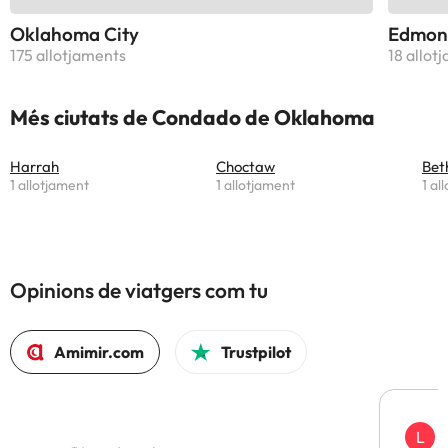
Oklahoma City
Edmon
175 allotjaments
18 allot
Més ciutats de Condado de Oklahoma
Harrah
Choctaw
Bet
1 allotjament
1 allotjament
1 al
Opinions de viatgers com tu
Amimir.com
Trustpilot
L