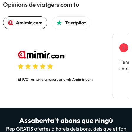
Opinions de viatgers com tu
Amimir.com
Trustpilot
L
F
Hem t
compa
El 97% tornaria a reservar amb Amimir.com
Assabenta't abans que ningú
Rep GRATIS ofertes d'hotels dels bons, dels que et fan