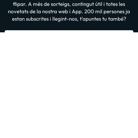
flipar. A més de sorteigs, contingut útil i totes les
novetats de la nostra web i App. 200 mil persones ja
estan subscrites i llegint-nos, t'apuntes tu també?
Introdueix el teu email
Apuntar-me GRATIS
En prémer “Donar-me d'alta” confirmes haver llegit i estar d'acord amb
la
Política de Privadesa
Altres iniciatives d'èxit del grup