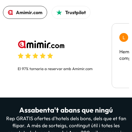
Amimir.com
Trustpilot
L
F
Hem t
compa
El 97% tornaria a reservar amb Amimir.com
Assabenta't abans que ningú
Rep GRATIS ofertes d'hotels dels bons, dels que et fan
flipar. A més de sorteigs, contingut útil i totes les