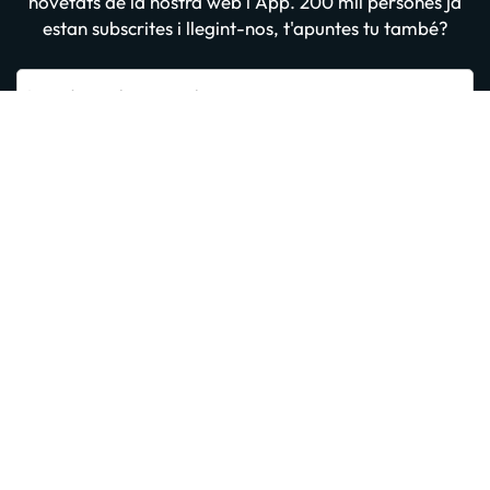
novetats de la nostra web i App. 200 mil persones ja
estan subscrites i llegint-nos, t'apuntes tu també?
Introdueix el teu email
Apuntar-me GRATIS
En prémer “Donar-me d'alta” confirmes haver llegit i estar d'acord amb
la
Política de Privadesa
Altres iniciatives d'èxit del grup
Sobre Amimir.com