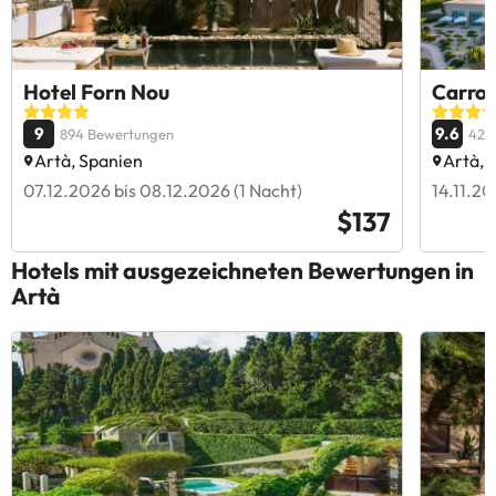
Hotel Forn Nou
Carros
9
9.6
894 Bewertungen
420
Artà, Spanien
Artà, 
07.12.2026 bis 08.12.2026 (1 Nacht)
14.11.20
$137
Hotels mit ausgezeichneten Bewertungen in
Artà