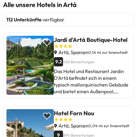
Alle unsere Hotels in Artà
112 Unterkünfte
verfügbar
Jardí d'Artà Boutique-Hotel
Artà, Spanien
0,14 mi zur Innenstadt
9.2
456 Bewertungen
Das Hotel und Restaurant Jardin
D'Artà befindet sich in einem
typisch mallorquinischen Gebäude
und bietet einen Außenpool,
kostenloses WLAN und ein
Restaurant. Es verfügt auch über
einen Garten und ein
Hotel Forn Nou
Fitnesscenter. Die klassisch
eingerichteten Zimmer und Suiten
Artà, Spanien
0,04 mi zur Innenstadt
verfügen über eine Klimaanlage,
9
894 Bewertungen