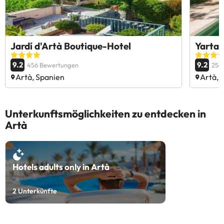
Jardí d'Artà Boutique-Hotel
Yartan
9.2
9.2
456 Bewertungen
256
Artà, Spanien
Artà, 
Unterkunftsmöglichkeiten zu entdecken in
Artà
Hotels adults only in Artà
2
Unterkünfte