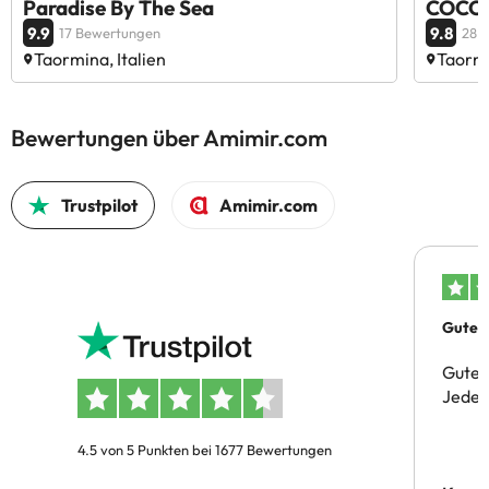
Paradise By The Sea
COCO 
9.9
9.8
17 Bewertungen
28 
Taormina, Italien
Taormi
Bewertungen über Amimir.com
Trustpilot
Amimir.com
Gutes 
Gute 
Jeder 
4.5 von 5 Punkten bei 1677 Bewertungen