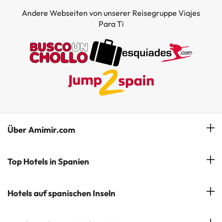
Andere Webseiten von unserer Reisegruppe Viajes
Para Ti
Über Amimir.com
Unser Team
Top Hotels in Spanien
Meine Buchung
Hotels in Salou
Hotels auf spanischen Inseln
Newsletter abonnieren
Hotels in Benidorm
Company Group - ViajesParaTi
Hotels auf Mallorca