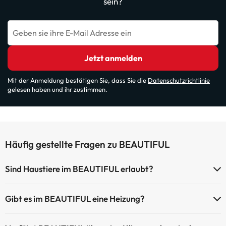
sein?
Geben sie ihre E-Mail Adresse ein
Jetzt anmelden
Mit der Anmeldung bestätigen Sie, dass Sie die
Datenschutzrichtlinie
gelesen haben und ihr zustimmen.
Häufig gestellte Fragen zu BEAUTIFUL
Sind Haustiere im BEAUTIFUL erlaubt?
Haustiere sind im BEAUTIFUL auf Anfrage und nach Bezahlung im
Gibt es im BEAUTIFUL eine Heizung?
Hotel erlaubt. Prüfen Sie die Bedingungen.
Ja, BEAUTIFUL hat eine Heizung in den Gemeinschaftsräumen.