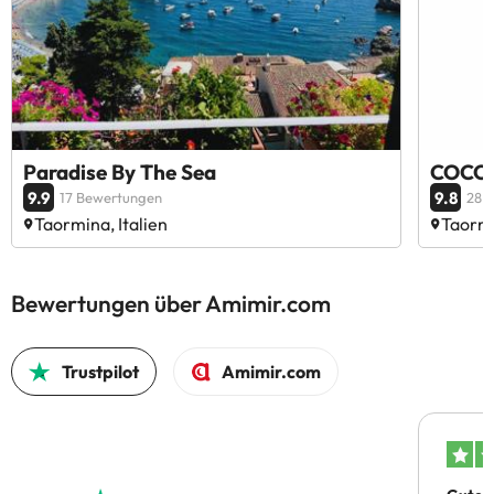
Paradise By The Sea
COCO 
9.9
9.8
17 Bewertungen
28 
Taormina, Italien
Taormi
Bewertungen über Amimir.com
Trustpilot
Amimir.com