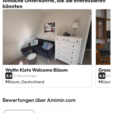
Ähnliche Unterkünfte, die Sie interessieren
könnten
Wattn Kiste Welcome Büsum
Grose
8.8
8.8
21 Bewertungen
20 
Büsum, Deutschland
Büsum
Bewertungen über Amimir.com