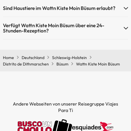
Sind Haustiere im Wattn Kiste Moin Büsum erlaubt?
Haustiere sind im Wattn Kiste Moin Büsum auf Anfrage und nach
Verfügt Wattn Kiste Moin Büsum über eine 24-
Bezahlung im Hotel erlaubt. Prüfen Sie die Bedingungen.
Stunden-Rezeption?
Ja, Wattn Kiste Moin Büsum hat eine 24-Stunden-Rezeption.
Home
Deutschland
Schleswig-Holstein
Distrito de Dithmarschen
Büsum
Wattn Kiste Moin Büsum
Andere Webseiten von unserer Reisegruppe Viajes
Para Ti