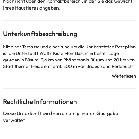
Nachricht über den
Kontaktbereich
, in der Sie das Gewicht
Ihres Haustieres angeben.
Unterkunftsbeschreibung
Mit einer Terrasse und einer rund um die Uhr besetzten Rezeption
ist die Unterkunft Wattn Kiste Moin Büsum in bester Lage
gelegen in Büsum, 3,6 km von Phänomania Büsum und 20 km von
Stadttheater Heide entfernt. 800 m von Badestrand Perlebucht
Büsum entfernt gelegen bietet die Unterkunft einen Garten und
einen kostenlosen Privatparkplatz. Diese Ferienwohnung umfasst
2 Schlafzimmer, ein Wohnzimmer und einen Flachbild-TV, eine
gut ausgestattete Küche mit einem Essbereich und 1 Badezimmer
mit einer Dusche. In dieser Ferienwohnung werden Handtücher
Rechtliche Informationen
und Bettwäsche angeboten. Multimar Wattforum liegt 37 km von
der Unterkunft Wattn Kiste Moin Büsum entfernt, während
Diese Unterkunft wird von einem privaten Gastgeber
Westerhever Leuchtturm 43 km entfernt ist. Der nächstgelegene
verwaltet
Flughafen ist der Flughafen Hamburg, 118 km von der Unterkunft
Wattn Kiste Moin Büsum entfernt.
In dieser Unterkunft sind weder