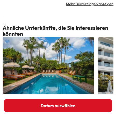
Mehr Bewertungen anzeigen
Ähnliche Unterkünfte, die Sie interessieren
könnten
CASA TESS boutique hotel
THE F
Adult
Datum auswählen
9.2
249 Bewertungen
9
136
Estepona, Spanien