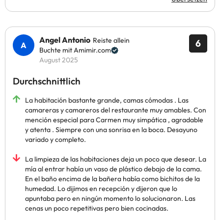
Angel Antonio
Reiste allein
6
Buchte mit Amimir.com
August 2025
Durchschnittlich
La habitación bastante grande, camas cómodas . Las
camareras y camareros del restaurante muy amables. Con
mención especial para Carmen muy simpática , agradable
y atenta . Siempre con una sonrisa en la boca. Desayuno
variado y completo.
La limpieza de las habitaciones deja un poco que desear. La
mía al entrar había un vaso de plástico debajo de la cama.
En el baño encima de la bañera había como bichitos de la
humedad. Lo dijimos en recepción y dijeron que lo
apuntaba pero en ningún momento lo solucionaron. Las
cenas un poco repetitivas pero bien cocinadas.