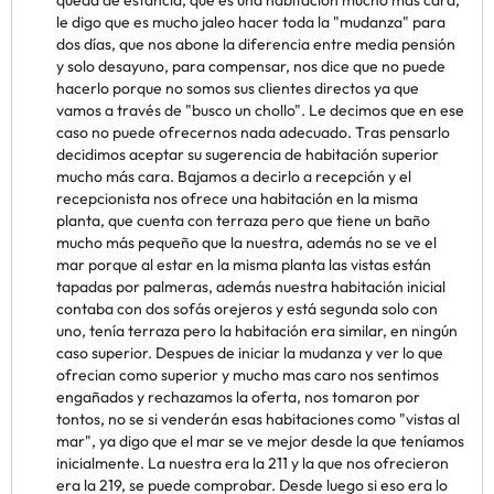
queda de estancia, que es una habitación mucho más cara,
le digo que es mucho jaleo hacer toda la "mudanza" para
dos días, que nos abone la diferencia entre media pensión
y solo desayuno, para compensar, nos dice que no puede
hacerlo porque no somos sus clientes directos ya que
vamos a través de "busco un chollo". Le decimos que en ese
caso no puede ofrecernos nada adecuado. Tras pensarlo
decidimos aceptar su sugerencia de habitación superior
mucho más cara. Bajamos a decirlo a recepción y el
recepcionista nos ofrece una habitación en la misma
planta, que cuenta con terraza pero que tiene un baño
mucho más pequeño que la nuestra, además no se ve el
mar porque al estar en la misma planta las vistas están
tapadas por palmeras, además nuestra habitación inicial
contaba con dos sofás orejeros y está segunda solo con
uno, tenía terraza pero la habitación era similar, en ningún
caso superior. Despues de iniciar la mudanza y ver lo que
ofrecian como superior y mucho mas caro nos sentimos
engañados y rechazamos la oferta, nos tomaron por
tontos, no se si venderán esas habitaciones como "vistas al
mar", ya digo que el mar se ve mejor desde la que teníamos
inicialmente. La nuestra era la 211 y la que nos ofrecieron
era la 219, se puede comprobar. Desde luego si eso era lo