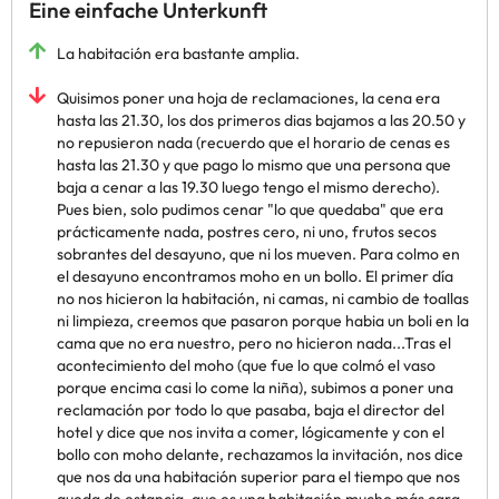
Eine einfache Unterkunft
La habitación era bastante amplia.
Quisimos poner una hoja de reclamaciones, la cena era
hasta las 21.30, los dos primeros dias bajamos a las 20.50 y
no repusieron nada (recuerdo que el horario de cenas es
hasta las 21.30 y que pago lo mismo que una persona que
baja a cenar a las 19.30 luego tengo el mismo derecho).
Pues bien, solo pudimos cenar "lo que quedaba" que era
prácticamente nada, postres cero, ni uno, frutos secos
sobrantes del desayuno, que ni los mueven. Para colmo en
el desayuno encontramos moho en un bollo. El primer día
no nos hicieron la habitación, ni camas, ni cambio de toallas
ni limpieza, creemos que pasaron porque habia un boli en la
cama que no era nuestro, pero no hicieron nada...Tras el
acontecimiento del moho (que fue lo que colmó el vaso
porque encima casi lo come la niña), subimos a poner una
reclamación por todo lo que pasaba, baja el director del
hotel y dice que nos invita a comer, lógicamente y con el
bollo con moho delante, rechazamos la invitación, nos dice
que nos da una habitación superior para el tiempo que nos