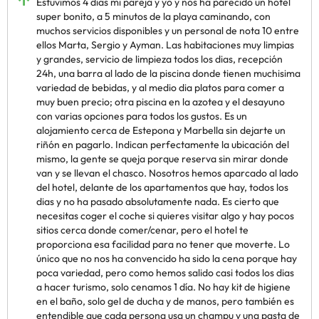
Estuvimos 4 dias mi pareja y yo y nos ha parecido un hotel
super bonito, a 5 minutos de la playa caminando, con
muchos servicios disponibles y un personal de nota 10 entre
ellos Marta, Sergio y Ayman. Las habitaciones muy limpias
y grandes, servicio de limpieza todos los dias, recepción
24h, una barra al lado de la piscina donde tienen muchisima
variedad de bebidas, y al medio dia platos para comer a
muy buen precio; otra piscina en la azotea y el desayuno
con varias opciones para todos los gustos. Es un
alojamiento cerca de Estepona y Marbella sin dejarte un
riñón en pagarlo. Indican perfectamente la ubicación del
mismo, la gente se queja porque reserva sin mirar donde
van y se llevan el chasco. Nosotros hemos aparcado al lado
del hotel, delante de los apartamentos que hay, todos los
dias y no ha pasado absolutamente nada. Es cierto que
necesitas coger el coche si quieres visitar algo y hay pocos
sitios cerca donde comer/cenar, pero el hotel te
proporciona esa facilidad para no tener que moverte. Lo
único que no nos ha convencido ha sido la cena porque hay
poca variedad, pero como hemos salido casi todos los dias
a hacer turismo, solo cenamos 1 día. No hay kit de higiene
en el baño, solo gel de ducha y de manos, pero también es
entendible que cada persona usa un champu y una pasta de