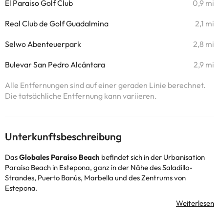
El Paraiso Golf Club
0,9 mi
Real Club de Golf Guadalmina
2,1 mi
Selwo Abenteuerpark
2,8 mi
Bulevar San Pedro Alcántara
2,9 mi
Alle Entfernungen sind auf einer geraden Linie berechnet.
Die tatsächliche Entfernung kann variieren.
Unterkunftsbeschreibung
Das
Globales Paraíso Beach
befindet sich in der Urbanisation
Paraíso Beach in Estepona, ganz in der Nähe des Saladillo-
Strandes, Puerto Banús, Marbella und des Zentrums von
Estepona.
Seine Lage ist perfekt für diejenigen, die einen ruhigen Urlaub an
der Costa del Sol suchen, aber mit dem Vorteil, nur wenige
Minuten von den vielen Sehenswürdigkeiten entfernt zu sein, die