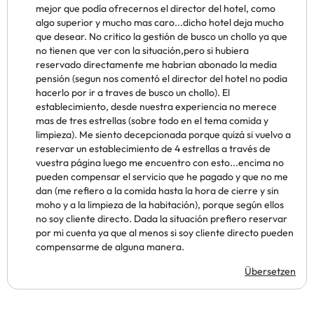
mejor que podía ofrecernos el director del hotel, como
algo superior y mucho mas caro...dicho hotel deja mucho
que desear. No critico la gestión de busco un chollo ya que
no tienen que ver con la situación,pero si hubiera
reservado directamente me habrian abonado la media
pensión (segun nos comentó el director del hotel no podia
hacerlo por ir a traves de busco un chollo). El
establecimiento, desde nuestra experiencia no merece
mas de tres estrellas (sobre todo en el tema comida y
limpieza). Me siento decepcionada porque quizá si vuelvo a
reservar un establecimiento de 4 estrellas a través de
vuestra página luego me encuentro con esto...encima no
pueden compensar el servicio que he pagado y que no me
dan (me refiero a la comida hasta la hora de cierre y sin
moho y a la limpieza de la habitación), porque según ellos
no soy cliente directo. Dada la situación prefiero reservar
por mi cuenta ya que al menos si soy cliente directo pueden
compensarme de alguna manera.
Übersetzen