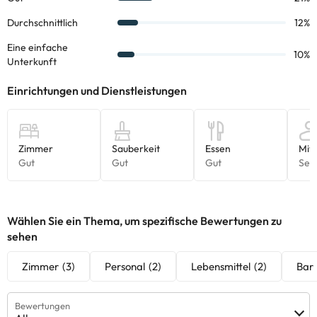
können die Preise direkt in der Einrichtung überprüfen. Diese
Informationen können von der Unterkunft geändert werden.
Einige der aufgeführten Leistungen können kostenpflichtig sein.
Die entsprechenden Preise könnt ihr direkt bei der Unterkunft
erfragen. Alle Informationen auf dieser Seite können von der
Unterkunft geändert werden. Wenn ihr Fragen habt, kontaktiert
uns.
Wählen Sie ein Thema, um spezifische Bewertungen zu
sehen
Zimmer
(3)
Personal
(2)
Lebensmittel
(2)
Bar
Bewertungen