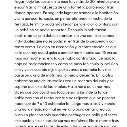
llegar, deje las cosas en la puerta y más de 30 minutos para
encontrar, al final cerca de un kilómetro para encontrar
donde aparcar. En segundo lugar entramos a la habitación
y una porquería, sucio, un pintor pintando el techo de la
terraza, termino nada más llegar pero el olor a pintura con
un bebé no se podía soportar. Después la habitación
contratamos una doble estándar, no una con tres camas
individuales que no se podía ni entrar de lo pequeña y con
tanta cama. Lo digo en recepción y la contestación es que
es lo que hay que si quiero una de matrimonio son 15 euros
más por noche no era lo que había contratado. Le pido la
hoja de reclamaciones y como se puso tan chulo lo incluí en
ella y ya es cuando dijo espera vanos a cambiarte y nos
pasaron a una de matrimonio medio decente. En la otra
habitación una de las toallas con un rachazo del culo y se
supone que era de las limpias. Ha la hora de cenar nos
dicen que por covid nos toca cenar a las 7 de la tarde
hablamos con el restaurante y nos dijeron que no pasaba
nada que de 7 a 10 está abierto. Llegamos a las 9 y media
una hora medio normal en verano para cenar creo yo,
pues en plancha solo quedaba pechugas de pollo y el resto
era pasta y tres tipos de carnes malísimas literalmente tres
ya está eso es el buffet de este hotel que ganas de salir de