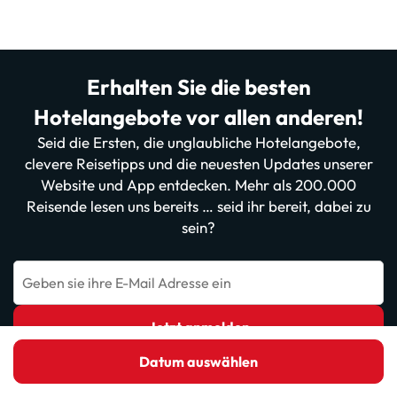
Erhalten Sie die besten
Hotelangebote vor allen anderen!
Seid die Ersten, die unglaubliche Hotelangebote,
clevere Reisetipps und die neuesten Updates unserer
Website und App entdecken. Mehr als 200.000
Reisende lesen uns bereits … seid ihr bereit, dabei zu
sein?
Geben sie ihre E-Mail Adresse ein
Jetzt anmelden
Datum auswählen
Mit der Anmeldung bestätigen Sie, dass Sie die
Datenschutzrichtlinie
gelesen haben und ihr zustimmen.