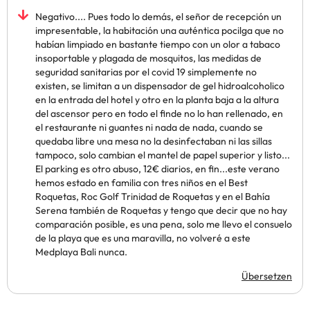
Negativo.... Pues todo lo demás, el señor de recepción un
impresentable, la habitación una auténtica pocilga que no
habían limpiado en bastante tiempo con un olor a tabaco
insoportable y plagada de mosquitos, las medidas de
seguridad sanitarias por el covid 19 simplemente no
existen, se limitan a un dispensador de gel hidroalcoholico
en la entrada del hotel y otro en la planta baja a la altura
del ascensor pero en todo el finde no lo han rellenado, en
el restaurante ni guantes ni nada de nada, cuando se
quedaba libre una mesa no la desinfectaban ni las sillas
tampoco, solo cambian el mantel de papel superior y listo...
El parking es otro abuso, 12€ diarios, en fin...este verano
hemos estado en familia con tres niños en el Best
Roquetas, Roc Golf Trinidad de Roquetas y en el Bahía
Serena también de Roquetas y tengo que decir que no hay
comparación posible, es una pena, solo me llevo el consuelo
de la playa que es una maravilla, no volveré a este
Medplaya Bali nunca.
Übersetzen