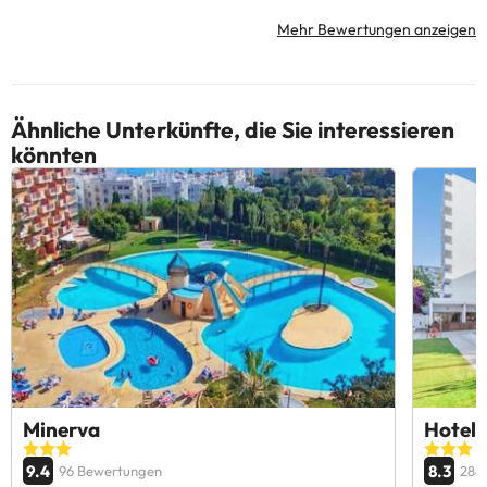
Mehr Bewertungen anzeigen
Ähnliche Unterkünfte, die Sie interessieren
könnten
Minerva
Hotel 
9.4
8.3
96 Bewertungen
284