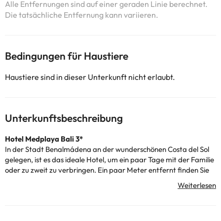
Alle Entfernungen sind auf einer geraden Linie berechnet.
Die tatsächliche Entfernung kann variieren.
Bedingungen für Haustiere
Haustiere sind in dieser Unterkunft nicht erlaubt.
Unterkunftsbeschreibung
Hotel Medplaya Bali 3*
In der Stadt Benalmádena an der wunderschönen Costa del Sol
gelegen, ist es das ideale Hotel, um ein paar Tage mit der Familie
oder zu zweit zu verbringen. Ein paar Meter entfernt finden Sie
den Strand und den Yachthafen, so dass Sie einen Spaziergang
machen können.
Um Ihnen bei Bedarf behilflich zu sein, bietet Ihnen die Unterkunft
eine 24-Stunden-Rezeption, kostenlose WLAN-Verbindung,