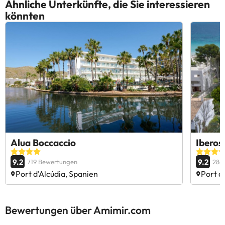
Ähnliche Unterkünfte, die Sie interessieren
könnten
Alua Boccaccio
Iberos
9.2
9.2
719 Bewertungen
286
Port d'Alcúdia, Spanien
Port d
Bewertungen über Amimir.com