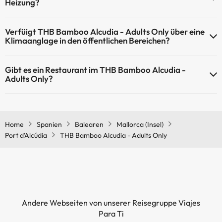
Heizung?
Ja, THB Bamboo Alcudia - Adults Only hat eine Heizung in den
Verfüigt THB Bamboo Alcudia - Adults Only über eine
Gemeinschaftsräumen.
Klimaanglage in den öffentlichen Bereichen?
Ja, THB Bamboo Alcudia - Adults Only hat eine Klimaanlage in den
Gibt es ein Restaurant im THB Bamboo Alcudia -
Gemeinschaftsräumen.
Adults Only?
Ja, THB Bamboo Alcudia - Adults Only hat ein Restaurant.
Home
Spanien
Balearen
Mallorca (Insel)
Port d'Alcúdia
THB Bamboo Alcudia - Adults Only
Andere Webseiten von unserer Reisegruppe Viajes
Para Ti