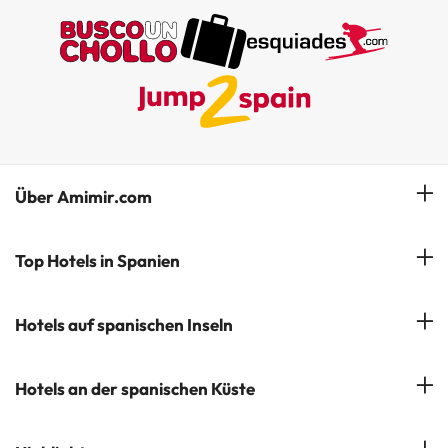
Über Amimir.com
Unser Team
Top Hotels in Spanien
Meine Buchung
Hotels in Salou
Hotels auf spanischen Inseln
Newsletter abonnieren
Hotels in Benidorm
Company Group - ViajesParaTi
Hotels auf Mallorca
Hotels an der spanischen Küste
Hotels in Marbella
Meinungen
Hotels auf Menorca
Hotels in Lloret de Mar
Costa Brava