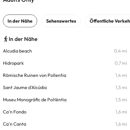
In der Nähe
Alcudia beach
0,4 mi
Hidropark
0,7 mi
Römische Ruinen von Pollentia
1,4 mi
Sant Jaume d'Alcúdia
1,5 mi
Museu Monogràfic de Pol·lèntia
1,5 mi
Ca'n Fondo
1,6 mi
Ca'n Canta
1,6 mi