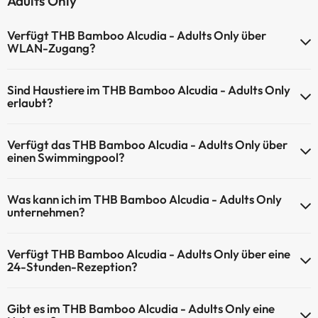
Adults Only
Verfügt THB Bamboo Alcudia - Adults Only über
WLAN-Zugang?
THB Bamboo Alcudia - Adults Only verfügt über WLAN-Zugang.
Sind Haustiere im THB Bamboo Alcudia - Adults Only
erlaubt?
Haustiere sind im THB Bamboo Alcudia - Adults Only nicht erlaubt.
Verfügt das THB Bamboo Alcudia - Adults Only über
einen Swimmingpool?
Ja, THB Bamboo Alcudia - Adults Only verfügt über ein
Was kann ich im THB Bamboo Alcudia - Adults Only
Schwimmbad (dieser Service ist eventuell gebührenpflichtig). Hier
unternehmen?
finden Sie weitere Informationen über das Schwimmbad und
andere Einrichtungen.
THB Bamboo Alcudia - Adults Only bietet die folgenden Aktivitäten
Verfügt THB Bamboo Alcudia - Adults Only über eine
an (einige davon können kostenpflichtig sein):
Außenpool (Sommersaison)
24-Stunden-Rezeption?
Außenpool (ganzjährig)
Masseur
Ja, THB Bamboo Alcudia - Adults Only hat eine 24-Stunden-
Gibt es im THB Bamboo Alcudia - Adults Only eine
Rezeption.