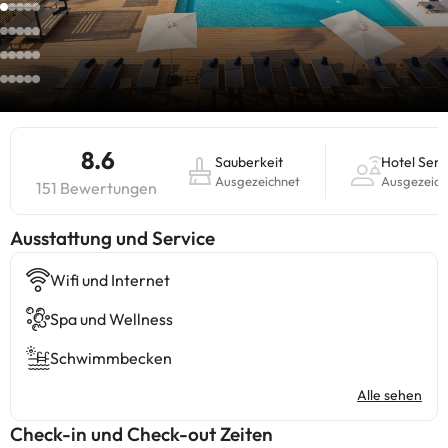
8.6
Sauberkeit
Hotel Serv
Ausgezeichnet
Ausgezeich
151 Bewertungen
​Ausstattung und Service
Wifi und Internet
Spa und Wellness
Schwimmbecken
Alle sehen
Check-in und Check-out Zeiten