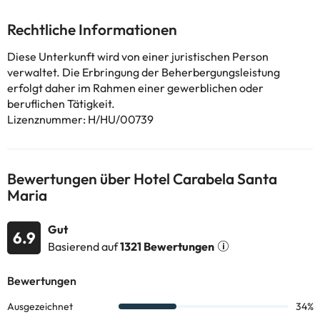
Das Hotel verfügt über einen Pool mit Liegestühlen und
Sonnenschirmen.
Rechtliche Informationen
Einige der detaillierten Dienstleistungen können bezahlt werden.
Sie können ihre Preise direkt in der Einrichtung überprüfen. Diese
Diese Unterkunft wird von einer juristischen Person
Informationen können von der Unterkunft geändert werden.
verwaltet. Die Erbringung der Beherbergungsleistung
erfolgt daher im Rahmen einer gewerblichen oder
beruflichen Tätigkeit.
Einige der aufgeführten Leistungen können kostenpflichtig sein.
Lizenznummer: H/HU/00739
Die entsprechenden Preise könnt ihr direkt bei der Unterkunft
erfragen. Alle Informationen auf dieser Seite können von der
Unterkunft geändert werden. Wenn ihr Fragen habt, kontaktiert
uns.
Bewertungen über Hotel Carabela Santa
Maria
Gut
6.9
Basierend auf
1321 Bewertungen