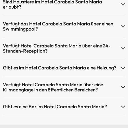
Sind Haustiere im Hotel Carabela Santa Maria
erlaubt?
Haustiere sind im Hotel Carabela Santa Maria nicht erlaubt.
Verfügt das Hotel Carabela Santa Maria über einen
Swimmingpool?
Ja, Hotel Carabela Santa Maria verfügt über ein Schwimmbad
Verfügt Hotel Carabela Santa Maria über eine 24-
(dieser Service ist eventuell gebührenpflichtig). Hier finden Sie
Stunden-Rezeption?
weitere Informationen über das Schwimmbad und andere
Einrichtungen.
Ja, Hotel Carabela Santa Maria hat eine 24-Stunden-Rezeption.
Gibt es im Hotel Carabela Santa Maria eine Heizung?
Außenpool (Sommersaison)
Ja, Hotel Carabela Santa Maria hat eine Heizung in den
Verfüigt Hotel Carabela Santa Maria über eine
Gemeinschaftsräumen.
Klimaanglage in den öffentlichen Bereichen?
Ja, Hotel Carabela Santa Maria hat eine Klimaanlage in den
Gibt es eine Bar im Hotel Carabela Santa Maria?
Gemeinschaftsräumen.
Ja, Hotel Carabela Santa Maria hat eine Bar.