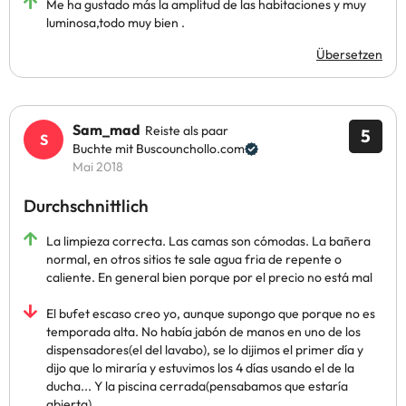
Me ha gustado más la amplitud de las habitaciones y muy
luminosa,todo muy bien .
Übersetzen
Sam_mad
Reiste als paar
5
Buchte mit Buscounchollo.com
Mai 2018
Durchschnittlich
La limpieza correcta. Las camas son cómodas. La bañera
normal, en otros sitios te sale agua fria de repente o
caliente. En general bien porque por el precio no está mal
El bufet escaso creo yo, aunque supongo que porque no es
temporada alta. No había jabón de manos en uno de los
dispensadores(el del lavabo), se lo dijimos el primer día y
dijo que lo miraría y estuvimos los 4 días usando el de la
ducha... Y la piscina cerrada(pensabamos que estaría
abierta)