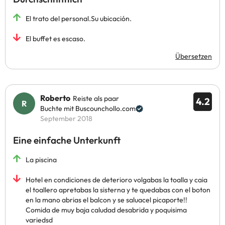
El trato del personal.Su ubicación.
El buffet es escaso.
Übersetzen
Roberto
Reiste als paar
4.2
Buchte mit Buscounchollo.com
September 2018
Eine einfache Unterkunft
La piscina
Hotel en condiciones de deterioro volgabas la toalla y caia
el toallero apretabas la sisterna y te quedabas con el boton
en la mano abrias el balcon y se saluacel picaporte!!
Comida de muy baja caludad desabrida y poquisima
variedsd