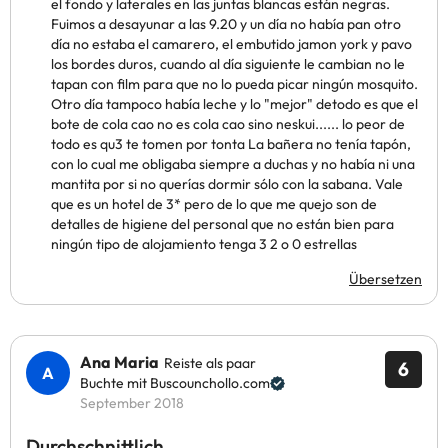
el fondo y laterales en las juntas blancas están negras.
Fuimos a desayunar a las 9.20 y un día no había pan otro
día no estaba el camarero, el embutido jamon york y pavo
los bordes duros, cuando al día siguiente le cambian no le
tapan con film para que no lo pueda picar ningún mosquito.
Otro día tampoco había leche y lo "mejor" detodo es que el
bote de cola cao no es cola cao sino neskui...... lo peor de
todo es qu3 te tomen por tonta La bañera no tenía tapón,
con lo cual me obligaba siempre a duchas y no había ni una
mantita por si no querías dormir sólo con la sabana. Vale
que es un hotel de 3* pero de lo que me quejo son de
detalles de higiene del personal que no están bien para
ningún tipo de alojamiento tenga 3 2 o 0 estrellas
Übersetzen
Ana Maria
Reiste als paar
6
Buchte mit Buscounchollo.com
September 2018
Durchschnittlich