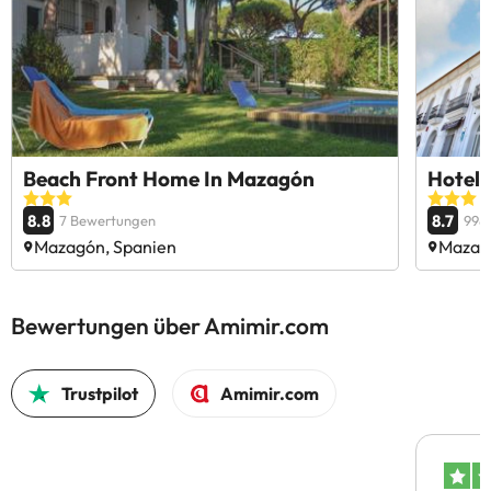
Beach Front Home In Mazagón
Hotel 
8.8
8.7
7 Bewertungen
998
Mazagón, Spanien
Mazag
Bewertungen über Amimir.com
Trustpilot
Amimir.com