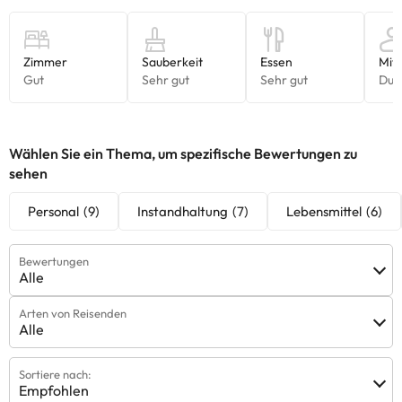
Die entsprechenden Preise könnt ihr direkt bei der Unterkunft
erfragen. Alle Informationen auf dieser Seite können von der
Unterkunft geändert werden. Wenn ihr Fragen habt, kontaktiert
uns.
Wählen Sie ein Thema, um spezifische Bewertungen zu
sehen
Personal
(9)
Instandhaltung
(7)
Lebensmittel
(6)
Bewertungen
Alle
Arten von Reisenden
Alle
Sortiere nach:
Empfohlen