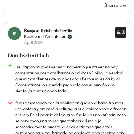
Übersetzen
Raquel
Reiste als familie
6.3
Buchte mit Amimir.com
April 2025
Durchschnittlich
He viajado muchas veces al balneario y está vez no hay
comentarios positivos Íbamos 6 adultos y 1 niño La verdad
que somos clientes de muchos años Pero eso les da igual
Comentamos lo sucedido pero solo con el perdón o lo
siento ya lo solucionan todo
Pues empezando con la habitación que en el baño tuvimos
una gotera y empezó a salir agua que vinieron solo a fregar
el suelo En el palacio del agua se fue la luz unos 40 minutos y
se para todo,una mujer que trabaja allí me dijo
sarcásticamente pues te quedas el tiempo que estás
perdiendo muy mal hablada,no obstante si yo reservo hora