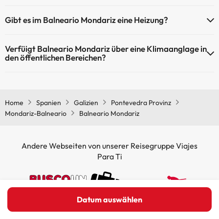
Kostenpflichtiges Spa
Ja, Balneario Mondariz hat eine 24-Stunden-Rezeption.
Masseur
Gibt es im Balneario Mondariz eine Heizung?
Ja, Balneario Mondariz hat eine Heizung in den
Verfüigt Balneario Mondariz über eine Klimaanglage in
Gemeinschaftsräumen.
den öffentlichen Bereichen?
Ja, Balneario Mondariz hat eine Klimaanlage in den
Gemeinschaftsräumen.
Home
Spanien
Galizien
Pontevedra Provinz
Mondariz-Balneario
Balneario Mondariz
Andere Webseiten von unserer Reisegruppe Viajes
Para Ti
Datum auswählen