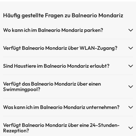
Häufig gestellte Fragen zu Balneario Mondariz
Wo kann ich im Balneario Mondariz parken?
Das Balneario Mondariz bietet die folgenden Parkmöglichkeiten (je
Verfügt Balneario Mondariz über WLAN-Zugang?
nach Verfügbarkeit):
Balneario Mondariz verfügt über WLAN-Zugang.
Kostenpflichtige Tiefgarage
Sind Haustiere im Balneario Mondariz erlaubt?
Haustiere sind im Balneario Mondariz nicht erlaubt.
Verfügt das Balneario Mondariz über einen
Swimmingpool?
Ja, Balneario Mondariz verfügt über ein Schwimmbad (dieser
Was kann ich im Balneario Mondariz unternehmen?
Service ist eventuell gebührenpflichtig). Hier finden Sie weitere
Informationen über das Schwimmbad und andere Einrichtungen.
Balneario Mondariz bietet die folgenden Aktivitäten an (einige
Verfügt Balneario Mondariz über eine 24-Stunden-
davon können kostenpflichtig sein):
Außenpool (Sommersaison)
Rezeption?