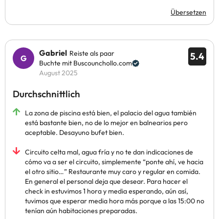
Übersetzen
Gabriel
Reiste als paar
5.4
Buchte mit Buscounchollo.com
August 2025
Durchschnittlich
La zona de piscina está bien, el palacio del agua también
está bastante bien, no de lo mejor en balnearios pero
aceptable. Desayuno bufet bien.
Circuito celta mal, agua fría y no te dan indicaciones de
cómo va a ser el circuito, simplemente “ponte ahí, ve hacia
el otro sitio…” Restaurante muy caro y regular en comida.
En general el personal deja que desear. Para hacer el
check in estuvimos 1 hora y media esperando, aún así,
tuvimos que esperar media hora más porque a las 15:00 no
tenían aún habitaciones preparadas.