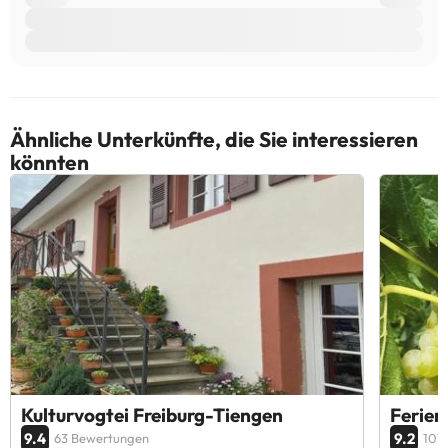
Ähnliche Unterkünfte, die Sie interessieren
könnten
Kulturvogtei Freiburg-Tiengen
Ferien
9.4
9.2
63 Bewertungen
101