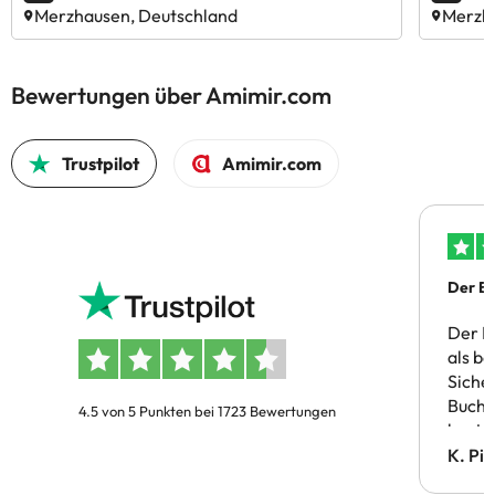
Merzhausen, Deutschland
Merzh
Bewertungen über Amimir.com
Trustpilot
Amimir.com
Der Bu
Der B
als b
Siche
Buchu
4.5 von 5 Punkten bei 1723 Bewertungen
bestä
Doppe
K. Pi
verm