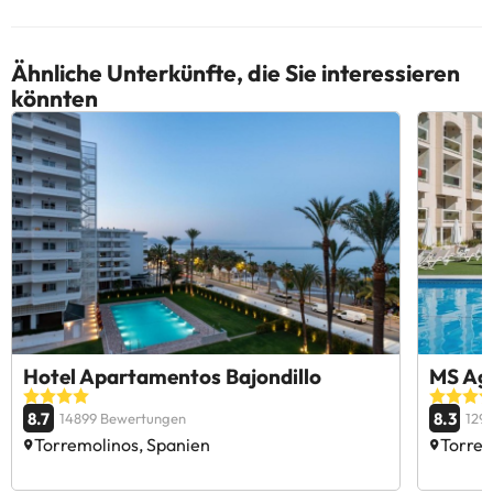
Ähnliche Unterkünfte, die Sie interessieren
könnten
Hotel Apartamentos Bajondillo
MS Agu
8.7
8.3
14899 Bewertungen
129
Torremolinos, Spanien
Torrem