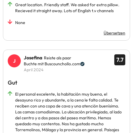
Great location. Friendly staff. We asked for extra pillow.
Recieved it straight away. Lots of English t.v channels
None
Übersetzen
Josefina
Reiste als paar
7.7
Buchte mit Buscounchollo.com
April 2024
Gut
El personal excelente, la habitación muy buena, el
desayuno rico y abundante, a la cena le falta calidad. Te
reciben con una copa de cava y una atención buenísima.
Las camas comodísimas. La ubicación privilegiada, al lado
del centro y a dos pasos del paseo marítimo. Hemos
quedado muy contentos. Nos ha gustado mucho
Torremolinos, Málaga y la provincia en general. Paisajes