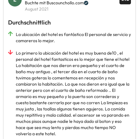
Buchte mit Buscounchollo.com
August 2021
Durchschnittlich
La ubicación del hotel es fantástica El personal de servicio y
camareros lo mejor.
Lo primero la ubicación del hotel es muy buena de10 , el
personal del hotel fantasticos es lo mejor que tiene el hotel
La habitación que nos dieron era pequeña y el cuarto de
baño muy antiguo , el tercer día en el cuarto de baño
tuvimos goteras lo comentemos en recepción y nos
cambiaron la habitación. La que nos dieron era igual que la
anterior pero con el cuarto de baño reformado .. El
armario es muy pequeño y la puerta son correderas y
cuesta bastante cerrarla por que no corren La limpieza es
muy justa , las toallas algunas tienen agujeros. La comida
muy repititiva y mala calidad. el ascensor se va parando en
muchos pisos aunque nadie le haya dado al boton y eso
hace que sea muy lento y pierdas mucho tiempo NO
volvería a este hotel.