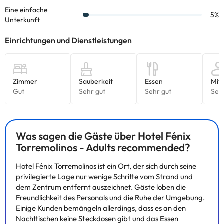
entfernt.
Buchen Sie jetzt im
Hotel Fénix Torremolinos Adults
Recommended****
und genießen Sie eine ruhige Atmosphäre,
um ein paar Tage Urlaub an der Costa del Sol zu verbringen.
Einige der aufgeführten Leistungen können kostenpflichtig sein.
Die entsprechenden Preise könnt ihr direkt bei der Unterkunft
erfragen. Alle Informationen auf dieser Seite können von der
Unterkunft geändert werden. Wenn ihr Fragen habt, kontaktiert
uns.
Was sagen die Gäste über Hotel Fénix
Torremolinos - Adults recommended?
Hotel Fénix Torremolinos ist ein Ort, der sich durch seine
privilegierte Lage nur wenige Schritte vom Strand und
dem Zentrum entfernt auszeichnet. Gäste loben die
Freundlichkeit des Personals und die Ruhe der Umgebung.
Einige Kunden bemängeln allerdings, dass es an den
Nachttischen keine Steckdosen gibt und das Essen