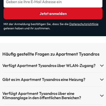
Geben sie ihre E-Mail Adresse ein
Jetzt anmelden
Mit der Anmeldung bestätigen Sie, dass Sie die
Datenschutzrichtlinie
gelesen haben und ihr zustimmen.
Häufig gestellte Fragen zu Apartment Tysandros
Verfügt Apartment Tysandros über WLAN-Zugang?
Apartment Tysandros verfügt über WLAN-Zugang.
Gibt es im Apartment Tysandros eine Heizung?
Ja, Apartment Tysandros hat eine Heizung in den
Verfüigt Apartment Tysandros über eine
Gemeinschaftsräumen.
Klimaanglage in den öffentlichen Bereichen?