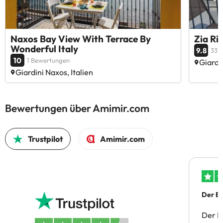
Naxos Bay View With Terrace By
Zia Ri
Wonderful Italy
9.8
33 
10
1 Bewertungen
Giardin
Giardini Naxos, Italien
Bewertungen über Amimir.com
Trustpilot
Amimir.com
Der Bu
Der B