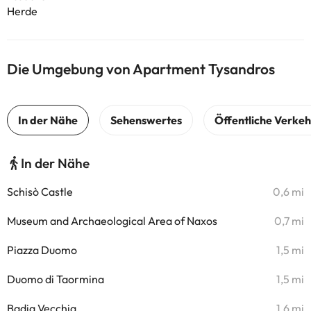
Herde
Die Umgebung von Apartment Tysandros
In der Nähe
Schisò Castle
0,6 mi
Museum and Archaeological Area of Naxos
0,7 mi
Piazza Duomo
1,5 mi
Duomo di Taormina
1,5 mi
Badia Vecchia
1,6 mi