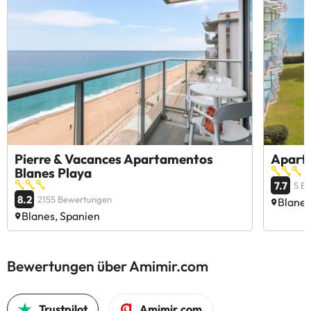
Pierre & Vacances Apartamentos
Apartm
Blanes Playa
7.7
5 B
8.2
2155 Bewertungen
Blanes
Blanes, Spanien
Bewertungen über Amimir.com
Trustpilot
Amimir.com