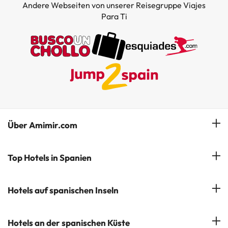
Andere Webseiten von unserer Reisegruppe Viajes
Para Ti
Über Amimir.com
Unser Team
Top Hotels in Spanien
Meine Buchung
Hotels in Salou
Hotels auf spanischen Inseln
Newsletter abonnieren
Hotels in Benidorm
Company Group - ViajesParaTi
Hotels auf Mallorca
Hotels an der spanischen Küste
Hotels in Marbella