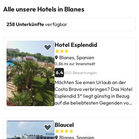
Alle unsere Hotels in Blanes
258 Unterkünfte
verfügbar
Hotel Esplendid
Blanes, Spanien
0,86 mi zur Innenstadt
6.4
600 Bewertungen
Möchten Sie einen Urlaub an der
Costa Brava verbringen? Das Hotel
Esplendid 3* liegt günstig in Bezug
auf die beliebtesten Gegenden von
Blanes. Das Hotel verfügt über
400 komfortable und funktionelle
Zimmer, die für einen angenehmen
Blaucel
Aufenthalt geeignet sind. In Ihrem
Zimmer finden Sie ein oder zwei
Blanes, Spanien