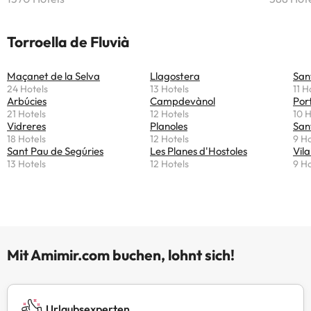
Torroella de Fluvià
Maçanet de la Selva
Llagostera
San
24 Hotels
13 Hotels
11 H
Arbúcies
Campdevànol
Por
21 Hotels
12 Hotels
10 H
Vidreres
Planoles
San
18 Hotels
12 Hotels
9 Ho
Sant Pau de Segúries
Les Planes d'Hostoles
Vila
13 Hotels
12 Hotels
9 Ho
Mit Amimir.com buchen, lohnt sich!
Urlaubsexperten