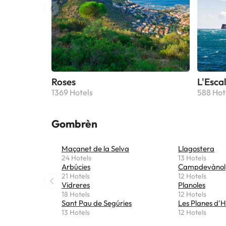
Roses
L'Esca
1369 Hotels
588 Hot
Gombrèn
Maçanet de la Selva
Llagostera
24 Hotels
13 Hotels
Arbúcies
Campdevànol
21 Hotels
12 Hotels
Vidreres
Planoles
18 Hotels
12 Hotels
Sant Pau de Segúries
Les Planes d'H
13 Hotels
12 Hotels