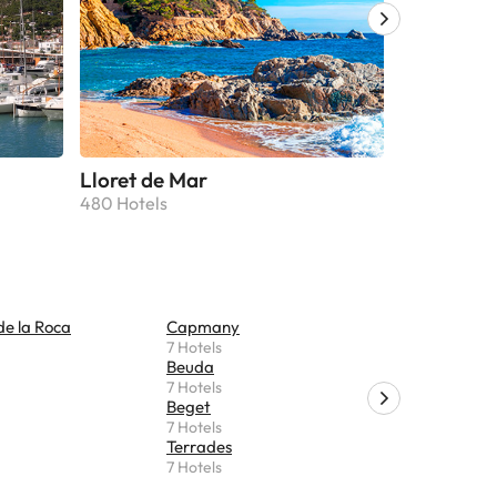
Lloret de Mar
Platja d'A
480 Hotels
430 Hotels
 de la Roca
Capmany
Palau-sa
7 Hotels
7 Hotels
Beuda
Maià de M
7 Hotels
6 Hotels
Beget
Sant Llor
7 Hotels
6 Hotels
Terrades
Corçà
7 Hotels
6 Hotels