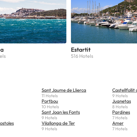
la
Estartit
els
516 Hotels
Sant Jaume de Llierca
Castellfollit
11 Hotels
9 Hotels
Portbou
Juanetas
10 Hotels
8 Hotels
Sant Joan les Fonts
Pardines
9 Hotels
7 Hotels
ostoles
Vilallonga de Ter
Amer
9 Hotels
7 Hotels