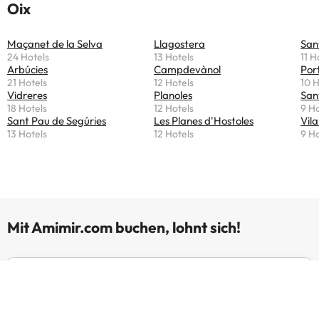
Oix
Maçanet de la Selva
Llagostera
San
24 Hotels
13 Hotels
11 H
Arbúcies
Campdevànol
Por
21 Hotels
12 Hotels
10 H
Vidreres
Planoles
San
18 Hotels
12 Hotels
9 Ho
Sant Pau de Segúries
Les Planes d'Hostoles
Vila
13 Hotels
12 Hotels
9 Ho
Mit Amimir.com buchen, lohnt sich!
Urlaubsexperten
Wir sind seit über 20 Jahren mit unseren Online-