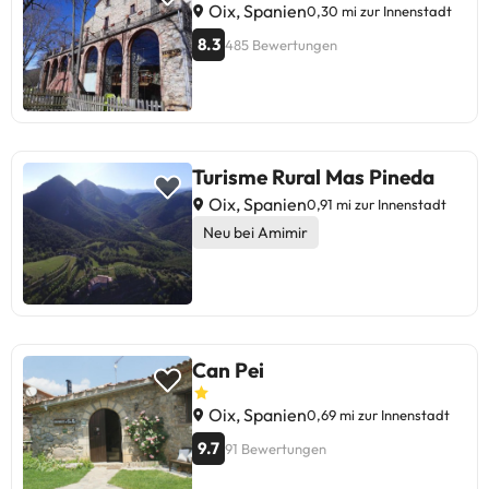
Oix, Spanien
0,30 mi zur Innenstadt
8.3
485 Bewertungen
Turisme Rural Mas Pineda
Oix, Spanien
0,91 mi zur Innenstadt
Neu bei Amimir
Can Pei
Oix, Spanien
0,69 mi zur Innenstadt
9.7
91 Bewertungen