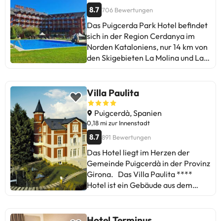
8.7
706 Bewertungen
Das Puigcerda Park Hotel befindet
sich in der Region Cerdanya im
Norden Kataloniens, nur 14 km von
den Skigebieten La Molina und La
Masella entfernt. Das Hotel
verfügt über weitläufige Gärten, 2
Paddle-Tennisplätze und ein
Villa Paulita
Spielzimmer. Es gibt auch einen
Sitzbereich mit Kamin. Das
Puigcerdà, Spanien
hoteleigene Restaurant serviert
0,18 mi zur Innenstadt
typische regionale Küche und die
8.7
891 Bewertungen
Café-Bar bietet Snacks. Gegen
Das Hotel liegt im Herzen der
eine zusätzliche Gebühr können Sie
Gemeinde Puigcerdà in der Provinz
das ganzjährig geöffnete
Girona. Das Villa Paulita ****
hoteleigene Spa nutzen. Das Spa
Hotel ist ein Gebäude aus dem
umfasst ein Fitnesscenter, eine
frühen 20. Jahrhundert, das von
Sauna, einen Whirlpool und ein
wunderschönen Gärten umgeben
Dampfbad. Die Zimmer verfügen
ist. Es verfügt über eine Rezeption,
Hotel Terminus
über einen Flachbild-TV, einen