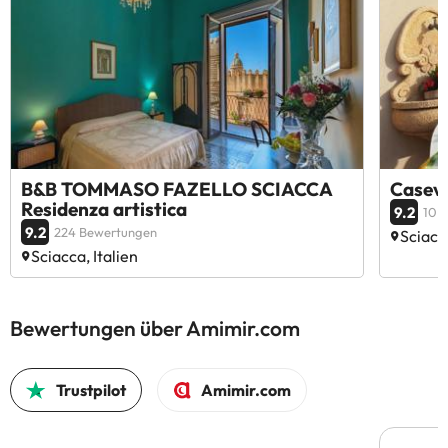
B&B TOMMASO FAZELLO SCIACCA
Casev
Residenza artistica
9.2
10 
9.2
224 Bewertungen
Sciacca
Sciacca, Italien
Bewertungen über Amimir.com
Trustpilot
Amimir.com