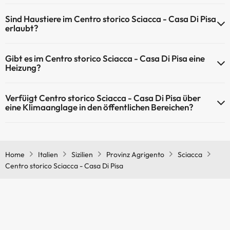
Centro storico Sciacca - Casa Di Pisa verfügt über WLAN-Zugang.
Sind Haustiere im Centro storico Sciacca - Casa Di Pisa
erlaubt?
Haustiere sind im Centro storico Sciacca - Casa Di Pisa auf Anfrage
Gibt es im Centro storico Sciacca - Casa Di Pisa eine
und nach Bezahlung im Hotel erlaubt. Prüfen Sie die Bedingungen.
Heizung?
Ja, Centro storico Sciacca - Casa Di Pisa hat eine Heizung in den
Verfüigt Centro storico Sciacca - Casa Di Pisa über
Gemeinschaftsräumen.
eine Klimaanglage in den öffentlichen Bereichen?
Ja, Centro storico Sciacca - Casa Di Pisa hat eine Klimaanlage in den
Gemeinschaftsräumen.
Home
Italien
Sizilien
Provinz Agrigento
Sciacca
Centro storico Sciacca - Casa Di Pisa