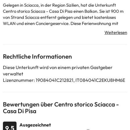
Gelegen in Sciacca, in der Region Sizilien, hat die Unterkunft
Centro storico Sciacca - Casa Di Pisa einen Balkon. Sie ist 900 m
von Strand Sciacca entfernt gelegen und bietet kostenloses
WLAN und einen Conciergeservice. Diese Ferienwohnung mit
Klimaanlage besteht aus 2 Schlafzimmern, einem Wohnzimmer,
einer voll ausgestatteten Küche mit einem Kühlschrank und einer
Kaffeemaschine sowie 3 Badezimmern mit einem Bidet und einer
Dusche. In dieser Ferienwohnung werden Handtücher und
Bettwäsche zur Verfügung gestellt. Herakleia Minoa liegt 32 km
Rechtliche Informationen
von der Unterkunft Centro storico Sciacca - Casa Di Pisa
entfernt, während Archäologischer Park von Selinunt 35 km von
Diese Unterkunft wird von einem privaten Gastgeber
der Unterkunft entfernt ist. Der nächstgelegene Flughafen ist
verwaltet
der Flughafen Trapani, 90 km von der Unterkunft Centro storico
Lizenznummer: 19084041C212821, IT084041C2EKU8HM6E
Sciacca - Casa Di Pisa entfernt.
In dieser Unterkunft sind weder
Junggesellen-/Junggesellinnenabschiede noch ähnliche Feiern
erlaubt. Bitte teilen Sie der Unterkunft Ihre voraussichtliche
Bewertungen über Centro storico Sciacca -
Ankunftszeit im Voraus mit. Nutzen Sie hierfür bei der Buchung
Casa Di Pisa
das Feld für besondere Anfragen oder kontaktieren Sie die
Unterkunft direkt. Von einem privaten Gastgeber geführt
Ausgezeichnet
9.5