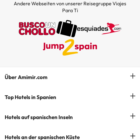
Andere Webseiten von unserer Reisegruppe Viajes
Para Ti
Über Amimir.com
Unser Team
Top Hotels in Spanien
Meine Buchung
Hotels in Salou
Hotels auf spanischen Inseln
Newsletter abonnieren
Hotels in Benidorm
Company Group - ViajesParaTi
Hotels auf Mallorca
Hotels an der spanischen Küste