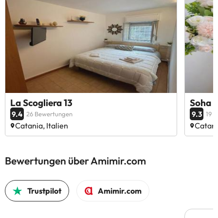
La Scogliera 13
Soha 
9.4
9.3
26 Bewertungen
19 
Catania, Italien
Catania
Bewertungen über Amimir.com
Trustpilot
Amimir.com