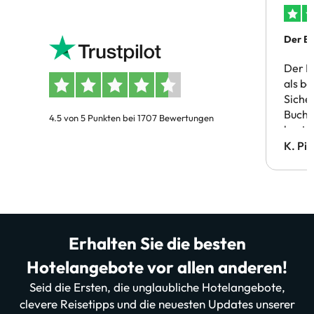
Der Bu
Der B
als b
Siche
Buchu
4.5 von 5 Punkten bei 1707 Bewertungen
bestä
Doppe
K. Pi
verm
Erhalten Sie die besten
Hotelangebote vor allen anderen!
Seid die Ersten, die unglaubliche Hotelangebote,
clevere Reisetipps und die neuesten Updates unserer