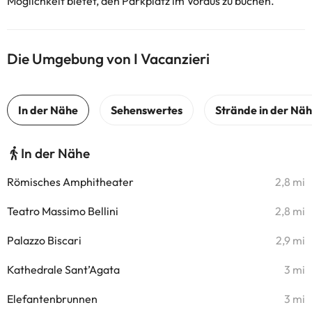
Möglichkeit bietet, den Parkplatz im Voraus zu buchen.
Die Umgebung von I Vacanzieri
In der Nähe
Römisches Amphitheater
2,8 mi
Teatro Massimo Bellini
2,8 mi
Palazzo Biscari
2,9 mi
Kathedrale Sant’Agata
3 mi
Elefantenbrunnen
3 mi