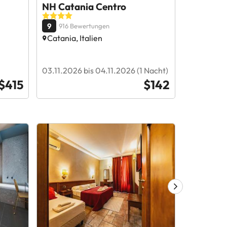
NH Catania Centro
Hotel Tr
9
9.2
916 Bewertungen
734 Be
Catania, Italien
Catania, 
11.08.2026
03.11.2026 bis 04.11.2026 (1 Nacht)
Nacht)
$415
$142