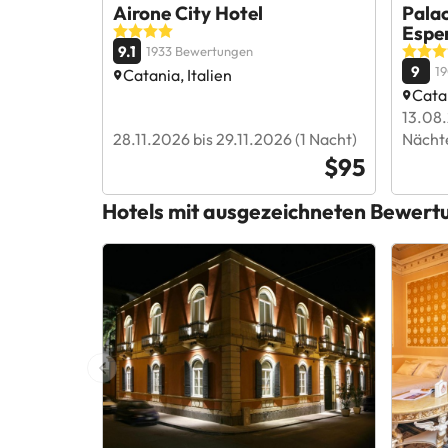
Airone City Hotel
Pala
Espe
9.1
1933 Bewertungen
9
1
Catania, Italien
Catan
13.08.
28.11.2026 bis 29.11.2026 (1 Nacht)
Nächt
$95
Hotels mit ausgezeichneten Bewert