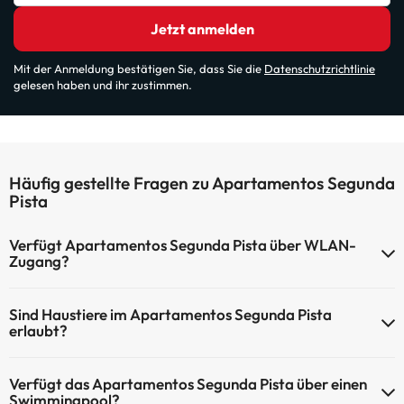
Jetzt anmelden
Mit der Anmeldung bestätigen Sie, dass Sie die
Datenschutzrichtlinie
gelesen haben und ihr zustimmen.
Häufig gestellte Fragen zu Apartamentos Segunda
Pista
Verfügt Apartamentos Segunda Pista über WLAN-
Zugang?
Apartamentos Segunda Pista verfügt über WLAN-Zugang.
Sind Haustiere im Apartamentos Segunda Pista
erlaubt?
Haustiere sind im Apartamentos Segunda Pista auf Anfrage und
Verfügt das Apartamentos Segunda Pista über einen
nach Bezahlung im Hotel erlaubt. Prüfen Sie die Bedingungen.
Swimmingpool?