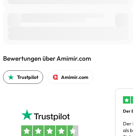
Bewertungen über Amimir.com
Trustpilot
Amimir.com
Der Bu
Der B
als b