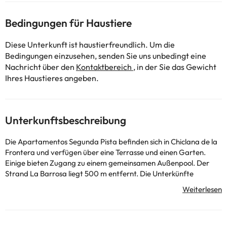
Bedingungen für Haustiere
Diese Unterkunft ist haustierfreundlich. Um die
Bedingungen einzusehen, senden Sie uns unbedingt eine
Nachricht über den
Kontaktbereich
, in der Sie das Gewicht
Ihres Haustieres angeben.
Unterkunftsbeschreibung
Die Apartamentos Segunda Pista befinden sich in Chiclana de la
Frontera und verfügen über eine Terrasse und einen Garten.
Einige bieten Zugang zu einem gemeinsamen Außenpool. Der
Strand La Barrosa liegt 500 m entfernt. Die Unterkünfte
verfügen über eine Terrasse, einen Essbereich und einen
Sitzbereich mit einem Flachbild-TV. Einige verfügen über einen
Balkon und/oder eine Terrasse. Sie haben auch eine Küche mit
Mikrowelle, Toaster, Kaffeemaschine und Kühlschrank.
Bettwäsche ist inklusive. Die Gegend eignet sich perfekt zum