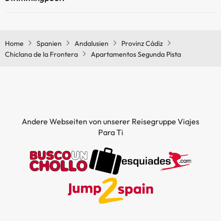
Ja, Apartamentos Segunda Pista verfügt über ein Schwimmbad
(dieser Service ist eventuell gebührenpflichtig). Hier finden Sie
weitere Informationen über das Schwimmbad und andere
Home
Spanien
Andalusien
Provinz Cádiz
Einrichtungen.
Chiclana de la Frontera
Apartamentos Segunda Pista
Außenpool (Sommersaison)
Andere Webseiten von unserer Reisegruppe Viajes
Para Ti