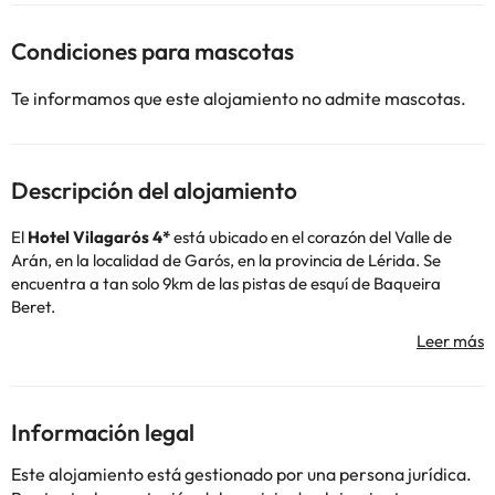
Condiciones para mascotas
Te informamos que este alojamiento no admite mascotas.
Descripción del alojamiento
El
Hotel Vilagarós 4*
está ubicado en el corazón del Valle de
Arán, en la localidad de Garós, en la provincia de Lérida. Se
encuentra a tan solo 9km de las pistas de esquí de Baqueira
Beret.
El hotel tiene una
recepción
abierta de 08:00h a 00:00h. Si tu
llegada va a ser posterior al horario de recepción, debes avisar al
alojamiento con antelación para que te indiquen cómo hacer el
check-in.
El alojamiento cuenta con calefacción, servicio de guarda esquís
Información legal
y guarda equipaje gratuito, parking interior de pago, conexión
wifi gratuita y diferentes espacios gastronómicos como el
Este alojamiento está gestionado por una persona jurídica.
Restaurant Sò
de Garós, la
pizzeria Eth Rostidor
y su bar-