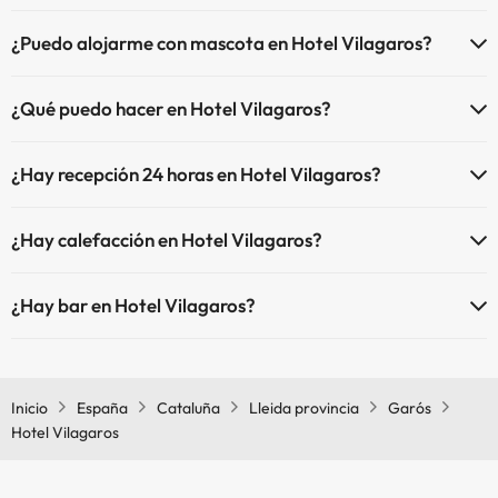
El Hotel Vilagaros dispone de Wi-Fi.
¿Puedo alojarme con mascota en Hotel Vilagaros?
En Hotel Vilagaros no se admiten mascotas.
¿Qué puedo hacer en Hotel Vilagaros?
El Hotel Vilagaros dispone de las siguientes actividades (algunas
¿Hay recepción 24 horas en Hotel Vilagaros?
pueden ser de pago).
Sí, Hotel Vilagaros tiene recepción 24 horas.
Masajista
¿Hay calefacción en Hotel Vilagaros?
Sí, Hotel Vilagaros tiene calefacción en las zonas comunes.
¿Hay bar en Hotel Vilagaros?
Sí, Hotel Vilagaros tiene bar.
Inicio
España
Cataluña
Lleida provincia
Garós
Hotel Vilagaros