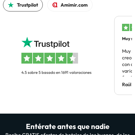
Trustpilot
Amimir.com
Muy sa
Muy s
creo 
con c
vario
4.5 sobre 5 basado en 1691 valoraciones
famil
Hotel 
Raúl 
vuestr
Entérate antes que nadie
Recibe GRATIS ofertas de hoteles de los buenos, de los