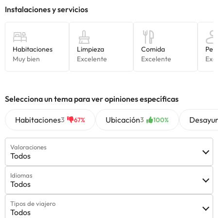
Algunos de los servicios detallados pueden ser de pago. Puedes
consultar sus tarifas directamente en el establecimiento. Toda la
información de esta ficha está sujeta a cambios por parte del
alojamiento. Si tienes dudas, contáctanos.
Selecciona un tema para ver opiniones específicas
Habitaciones
Ubicación
Desayu
3
3
67%
100%
Valoraciones
Todos
Idiomas
Todos
Tipos de viajero
Todos