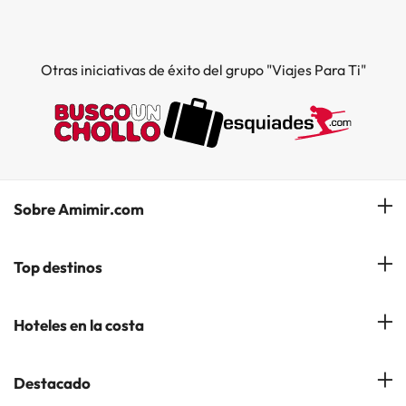
Otras iniciativas de éxito del grupo "Viajes Para Ti"
Sobre Amimir.com
¿Quiénes somos?
Top destinos
Opiniones de nuestros clientes
Hoteles en Salou
Hoteles en la costa
Gestionar mi reserva
Hoteles en Lloret de Mar
Blog de Amimir.com
Hoteles en la Costa Azahar
Destacado
Hoteles en Andorra la Vella