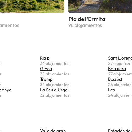
Pla de l'Ermita
jamientos
98 alojamientos
Rialp
Sant Lloren
s
36 alojamientos
27 alojamien
Gessa
Barruera
s
35 alojamientos
27 alojamien
Tremp
Bossòst
s
34 alojamientos
26 alojamien
rdanya
La Seu d'Urgell
Les
s
32 alojamientos
24 alojamien
a
Valle de arán
Estación de 