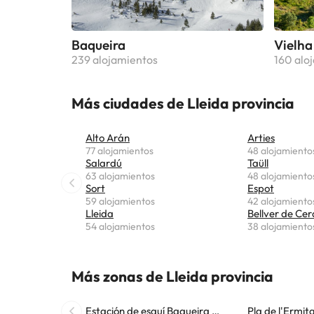
Baqueira
Vielha
239 alojamientos
160 alo
Más ciudades de Lleida provincia
Alto Arán
Arties
77 alojamientos
48 alojamiento
Salardú
Taüll
63 alojamientos
48 alojamiento
Sort
Espot
59 alojamientos
42 alojamiento
Lleida
Bellver de Ce
54 alojamientos
38 alojamiento
Más zonas de Lleida provincia
Estación de esquí Baqueira Beret
Pla de l'Ermit