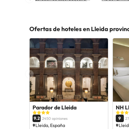
Ofertas de hoteles en Lleida provin
Parador de Lleida
NH Ll
9.2
9
2450 opiniones
27
Lleida, España
Llei