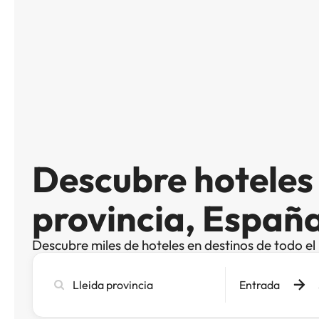
Descubre hoteles 
provincia, Españ
Descubre miles de hoteles en destinos de todo e
Busca
Entrada
ciudad,
hotel