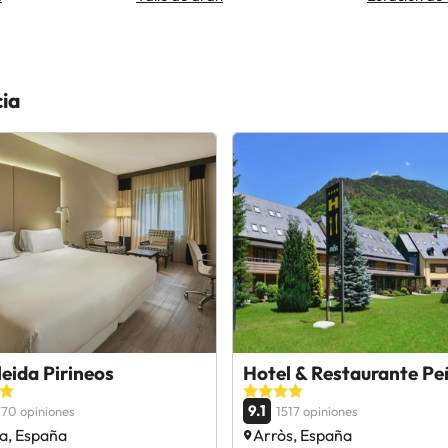
cia
eida Pirineos
Hotel & Restaurante Pe
9.1
70 opiniones
1517 opiniones
da, España
Arròs, España