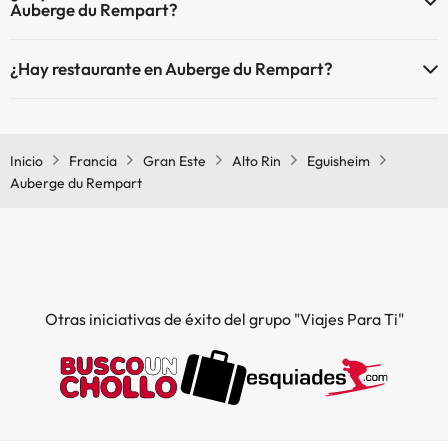
Auberge du Rempart?
Sí, Auberge du Rempart tiene aire acondicionado en las zonas
¿Hay restaurante en Auberge du Rempart?
comunes.
Sí, Auberge du Rempart tiene restaurante.
Inicio
Francia
Gran Este
Alto Rin
Eguisheim
Auberge du Rempart
Otras iniciativas de éxito del grupo "Viajes Para Ti"