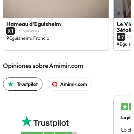
Hameau d'Eguisheim
Le Vic
3étoil
9.1
331 opiniones
8.7
28 o
Eguisheim, Francia
Eguish
Opiniones sobre Amimir.com
Trustpilot
Amimir.com
La pla
La pl