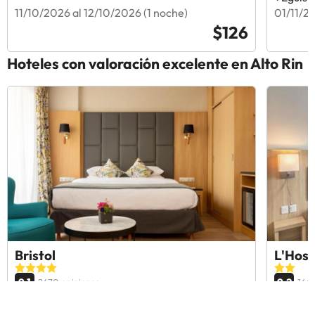
11/10/2026 al 12/10/2026 (1 noche)
01/11/2
$126
Hoteles con valoración excelente en Alto Rin
Bristol
L'Host
9.1
9.2
2470 opiniones
1667
Mulhouse, Francia
Eguish