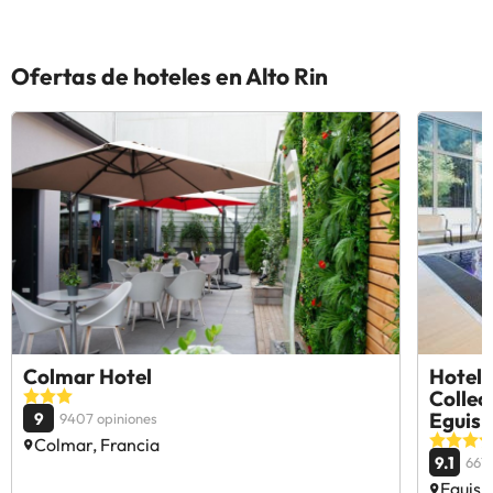
Ofertas de hoteles en Alto Rin
Colmar Hotel
Hotel 
Collec
Eguis
9
9407 opiniones
Colmar, Francia
9.1
6615
Eguish