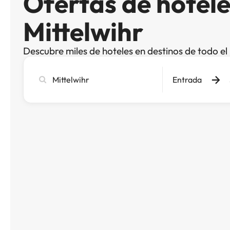
Ofertas de hotele
Mittelwihr
Descubre miles de hoteles en destinos de todo e
Busca
Entrada
ciudad,
hotel
o
destino