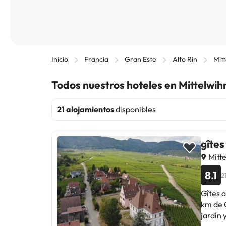
Inicio
Francia
Gran Este
Alto Rin
Mit
Todos nuestros hoteles en Mittelwih
21 alojamientos
disponibles
gîte
Mitte
8.1
2
Gîtes a
km de C
jardín y parking p