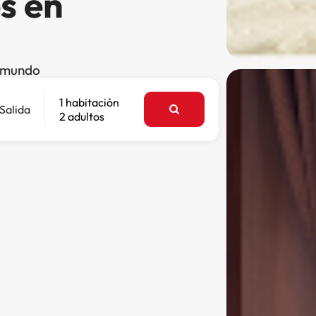
s en
l mundo
1 habitación
Salida
2 adultos