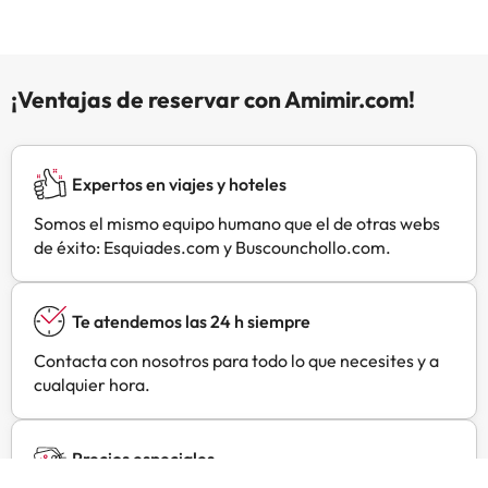
Los datos de contacto aparecen en
la confirmación de la reserva. Se
pedirá un depósito por daños de
EUR 80 a la llegada. Se efectuará
¡Ventajas de reservar con Amimir.com!
en efectivo. Se te devolverá al
hacer el check-out. El depósito se
devolverá por completo en
efectivo una vez revisado el
Expertos en viajes y hoteles
alojamiento. Gestionado por un
particular
Somos el mismo equipo humano que el de otras webs
de éxito: Esquiades.com y Buscounchollo.com.
Te atendemos las 24 h siempre
Contacta con nosotros para todo lo que necesites y a
cualquier hora.
Precios especiales