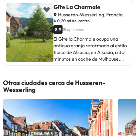
Gîte La Charmaie
Husseren-Wesserling, Francia
A 0,20 mi del centro
8.9
15 opiniones
El Gîte la Charmaie ocupa una
antigua granja reformada al estilo
típico de Alsacia, en Alsacia, a 30
minutos en coche de Mulhouse.
Ofrece habitaciones decoradas de
forma individual con conexión Wi-
Fi gratuita. Todas las habitaciones
Otras ciudades cerca de Husseren-
tienen vigas de madera a la vista y
Wesserling
suelo de madera. Las habitaciones
disponen de baño privado con
bañera o ducha y secador de pelo
gratuito bajo petición. El
establecimiento ofrece
aparcamiento privado gratuito y se
encuentra a menos de 15 minutos a