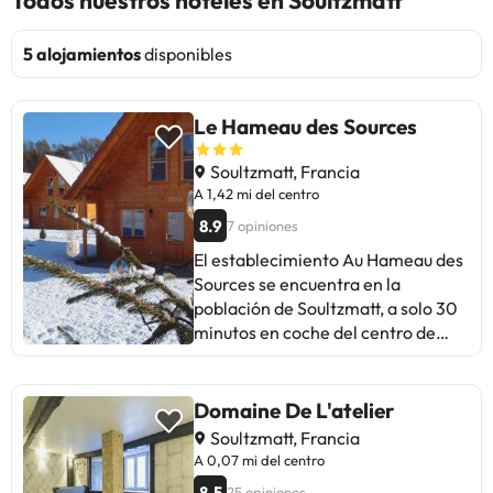
Todos nuestros hoteles en Soultzmatt
5 alojamientos
disponibles
Le Hameau des Sources
Soultzmatt, Francia
A 1,42 mi del centro
8.9
7 opiniones
El establecimiento Au Hameau des
Sources se encuentra en la
población de Soultzmatt, a solo 30
minutos en coche del centro de
Colmar y a 13 km del club de golf
Alsace, y ofrece casas de campo
independientes con una terraza y
Domaine De L'atelier
vistas a la montaña. La casa de
Soultzmatt, Francia
campo dispone de zona de estar
A 0,07 mi del centro
con TV vía satélite, lavadora, 2
8.5
25 opiniones