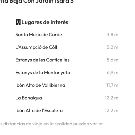
ta Baja Con Jardín Isard 3
Lugares de interés
i
Santa Maria de Cardet
3,8 mi
i
L'Assumpció de Cóll
5,2 mi
i
Estanys de les Corticelles
5,6 mi
i
Estanys de la Montanyeta
6,9 mi
i
Ibón Alto de Vallibierna
11,7 mi
i
La Bonaigua
12,2 mi
Ibón Alto de l'Escaleta
12,2 mi
i
as distancias de viaje en la realidad pueden variar.