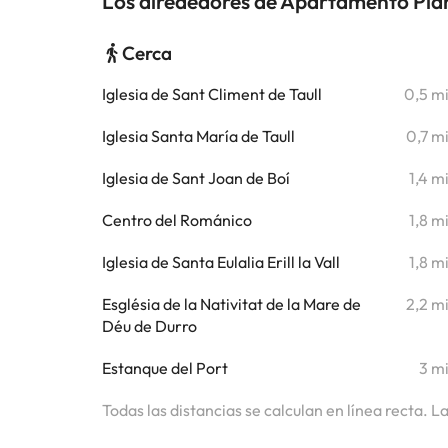
Los alrededores de Apartamento Plan
Cerca
Iglesia de Sant Climent de Taull
0,5 m
Iglesia Santa María de Taull
0,7 m
Iglesia de Sant Joan de Boí
1,4 m
Centro del Románico
1,8 m
Iglesia de Santa Eulalia Erill la Vall
1,8 m
Església de la Nativitat de la Mare de
2,2 m
Déu de Durro
Estanque del Port
3 m
Todas las distancias se calculan en línea recta. L