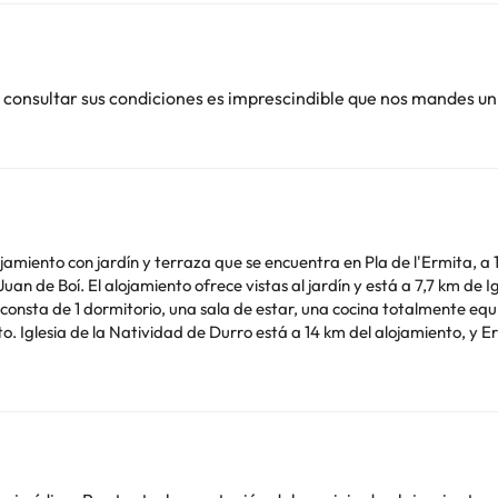
 consultar sus condiciones es imprescindible que nos mandes un
amiento con jardín y terraza que se encuentra en Pla de l'Ermita, a 1
uan de Boí. El alojamiento ofrece vistas al jardín y está a 7,7 km de Ig
15 km. El
arie) está a 133 km del alojamiento.
de soltero o soltera ni fiestas similares.
o. Puedes consultar sus tarifas directamente en el establecimiento. 
contáctanos.