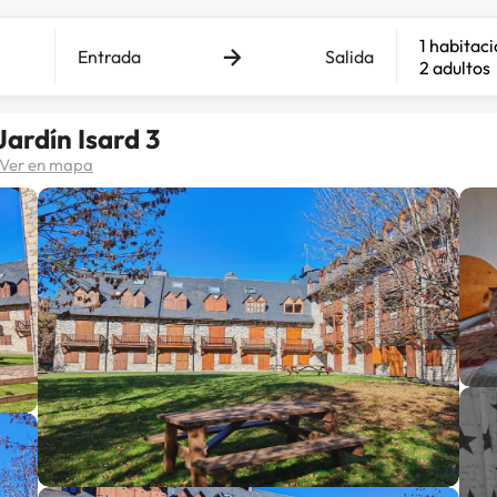
1 habitac
Entrada
Salida
2 adultos
ardín Isard 3
Ver en mapa