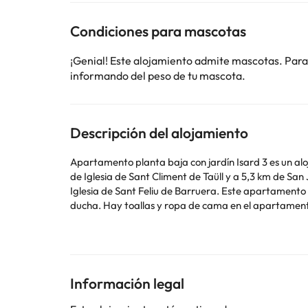
Condiciones para mascotas
¡Genial! Este alojamiento admite mascotas. Para
informando del peso de tu mascota.
Descripción del alojamiento
Apartamento planta baja con jardín Isard 3 es un aloj
de Iglesia de Sant Climent de Taüll y a 5,3 km de San J
Iglesia de Sant Feliu de Barruera. Este apartamento consta de 1 dormitorio, una sala de estar, una cocina totalmente equipada con nevera y cafetera, y 1 baño con bidet y
ducha. Hay toallas y ropa de cama en el apartamento. Iglesia de la Natividad de Durro está a 14 km del alojamiento, y Ermita de Sant Quirc de Durro está a 
aeropuerto más cercano (Aeropuerto de Lleida - Algu
En este alojamiento no se pueden celebrar despedidas 
Algunos de los servicios detallados pueden ser de pag
Información legal
cambios por parte del alojamiento. Si tienes dudas, 